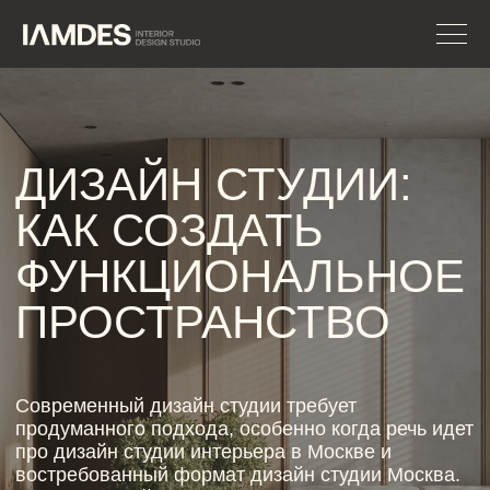
ДИЗАЙН СТУДИИ:
КАК СОЗДАТЬ
ФУНКЦИОНАЛЬНОЕ
ПРОСТРАНСТВО
Современный дизайн студии требует
продуманного подхода, особенно когда речь идет
про дизайн студии интерьера в Москве и
востребованный формат дизайн студии Москва.
Сегодня дизайн студии должен объединять
кухню, спальню и гостиную в одном
пространстве, а дизайн студии интерьера в
Москве становится все более популярным из-за
роста компактного жилья, где дизайн студии
Москва ориентирован на максимальную
функциональность и комфорт.
ЗАПИСАТЬСЯ НА
КОНСУЛЬТАЦИЮ