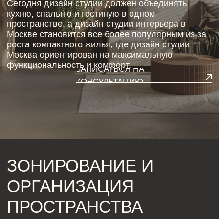
ЗОНИРОВАНИЕ И
ОРГАНИЗАЦИЯ
ПРОСТРАНСТВА
Грамотный дизайн студии начинается с правильного
зонирования, и особенно это важно для проектов
дизайн студии интерьера в Москве, где каждый метр
имеет значение. Современный дизайн студии
Москва использует перегородки, мебель и свет для
разделения пространства, а дизайн студии
позволяет создать ощущение отдельных зон даже в
одной комнате, где дизайн студии интерьера в
Москве становится примером рационального
использования площади.
Также дизайн студии Москва активно применяет
открытые планировки, объединяющие кухню и
жилую зону, а дизайн студии делает пространство
визуально больше. Такой дизайн студии интерьера
в Москве позволяет добиться баланса между
стилем и удобством, а дизайн студии Москва