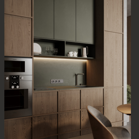
Правильный дизайн студии невозможно
представить без грамотного освещения, особенно в
проектах дизайн студии интерьера в Москве, где
важно визуально расширить пространство.
Современный дизайн студии Москва использует
светлые оттенки и многоуровневый свет, а дизайн
студии становится более воздушным и легким, где
дизайн студии интерьера в Москве создает
ощущение простора даже в маленькой квартире.
Также дизайн студии Москва активно применяет
зеркальные поверхности и минималистичный декор,
а дизайн студии делает интерьер более
современным. Благодаря этому дизайн студии
интерьера в Москве выглядит стильно и
функционально, а дизайн студии Москва
соответствует актуальным тенденциям городского
жилья.
Профессиональный дизайн студии позволяет
избежать ошибок при планировке, особенно в
проектах дизайн студии интерьера в Москве, где
важна каждая деталь. Такой дизайн студии Москва
учитывает все технические и эстетические нюансы,
а дизайн студии становится основой комфортного
проживания, где дизайн студии интерьера в Москве
обеспечивает точный результат без переделок.
Кроме того, дизайн студии Москва помогает
оптимизировать бюджет и сроки ремонта, а дизайн