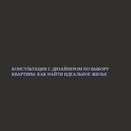
ПИШИТЕ НА ПОЧТУ:
hello@iamdes.ru
В СОЦИАЛЬНЫХ СЕТЯХ:
ИНФОРМАЦИЯ ДЛЯ ПАРТНЕРОВ
КОНСУЛЬТАЦИЯ С ДИЗАЙНЕРОМ ПО ВЫБОРУ
КВАРТИРЫ: КАК НАЙТИ ИДЕАЛЬНОЕ ЖИЛЬЕ
Дизайн интерьера квартир
Дизайн трехкомнатной квартиры
Дизайн четырехкомнатной квартиры
Дизайн пятикомнатной квартиры
Дизайн шестикомнатной квартиры
Дизайн двухуровневой квартиры
Дизайн квартиры 100 м2
Дизайн квартиры 120 м2
Дизайн квартиры 90 м2