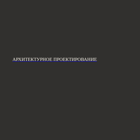
АРХИТЕКТУРНОЕ ПРОЕКТИРОВАНИЕ
[ КОНТАКТЫ ]
ЖДЕМ ВАС В СТУДИИ
ДЛЯ ОБСУЖДЕНИЯ
ПРОЕКТА