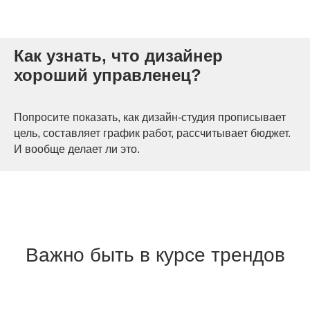
Дизайн интерьера квартир
Как узнать, что дизайнер
Дизайн трехкомнатной квартиры
Дизайн четырехкомнатной квартиры
хороший управленец?
Дизайн пятикомнатной квартиры
Дизайн шестикомнатной квартиры
Дизайн двухуровневой квартиры
Попросите показать, как дизайн-студия прописывает
Дизайн квартиры 100 м2
цель, составляет график работ, рассчитывает бюджет.
Дизайн квартиры 120 м2
И вообще делает ли это.
Дизайн квартиры 90 м2
Дизайн квартиры 80 м2
Дизайн квартиры 60 м2
Дизайн-студия IAMDES © 2016-2025
ИП Копчак В.А. ОГРН 317784700276041
Важно быть в курсе трендов
Согласие на обработку персональных данных
Политика конфиденциальности
Условия оказания услуг