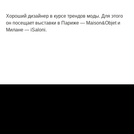
*Компания Meta Platforms Inc., владеющая социальными сетями
Facebook и Instagram, по решению суда от 21.03.2022 признана
экстремистской организацией, её деятельность на территории
России запрещена
Хороший дизайнер в курсе трендов моды. Для этого
Разработка сайта
он посещает выставки в Париже — Maison&Objet и
Милане — iSaloni.