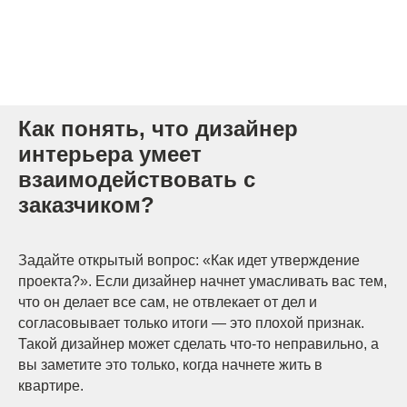
[ КОНТАКТЫ ]
Как понять, что дизайнер
ЖДЕМ ВАС В СТУДИИ ДЛЯ
интерьера умеет
ОБСУЖДЕНИЯ ПРОЕКТА
взаимодействовать с
заказчиком?
Санкт-Петербург,
Большая Конюшенная, 19/8, 5 этаж, офис 2
ПОСТРОИТЬ МАРШРУТ
Задайте открытый вопрос: «Как идет утверждение
Сочи,
проекта?». Если дизайнер начнет умасливать вас тем,
Микрорайон центральный, улица Роз, 41
что он делает все сам, не отвлекает от дел и
Москва,
Нижняя Сыромятническая улица, 10, стр.12
согласовывает только итоги — это плохой признак.
Такой дизайнер может сделать что-то неправильно, а
вы заметите это только, когда начнете жить в
квартире.