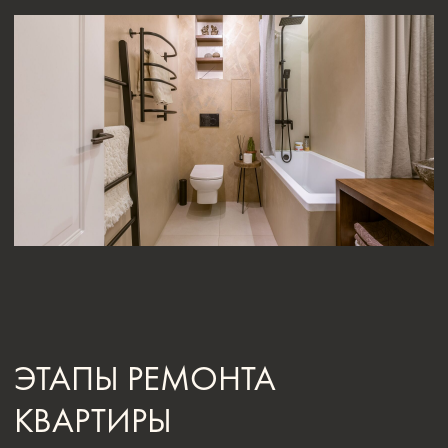
инженерии и все дизайнерские идеи. В лучшем из вариантов
дизайнером уже составлена смета на ремонтные работы,
а также — комплектация объекта конкретными предметами
мебели и декора.
В зависимости от проекта некоторые этапы могут быть
немного смещены в ту или иную сторону. Это случается из-
за непредвиденных изменений в проекте или технологиях,
а иногда — из-за необходимости повторить часть
предыдущего этапа. Но в целом все бригады
придерживаются следующего алгоритма: