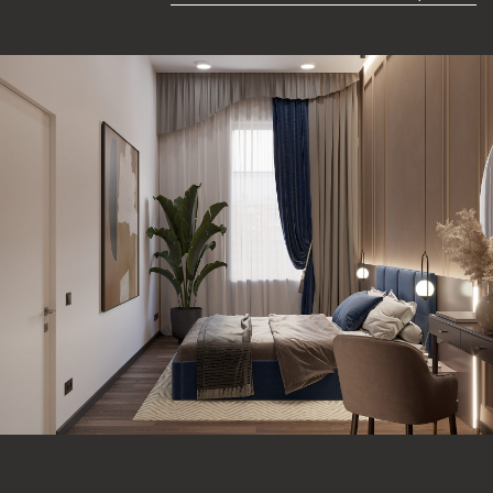
КАК ПОЛУЧИТЬ
КАЧЕСТВЕННЫЙ РЕМОНТ?
Дизайнерский ремонт квартиры — это не просто грамотный
дизайн-проект, но и качественная реализация. Поэтому
мы рекомендуем не только с осторожностью выбирать
дизайнера, но и интересоваться возможной услугой
авторского надзора за ремонтом, что обеспечит вам
необходимое качество и комфорт.
Хорошо, когда у дизайнера интерьера уже есть
проверенная бригада с прорабом. Они уже работали