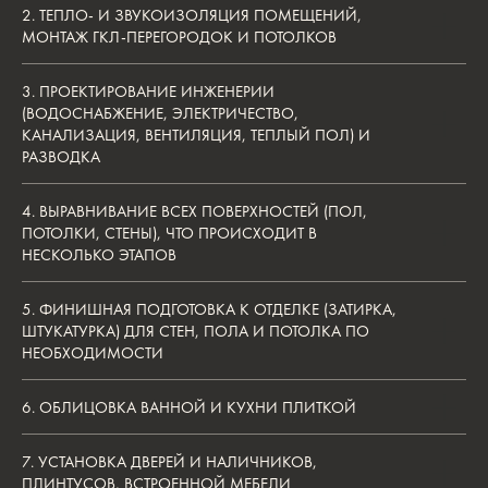
2. ТЕПЛО- И ЗВУКОИЗОЛЯЦИЯ ПОМЕЩЕНИЙ,
СКОЛЬКО ВРЕМЕНИ
МОНТАЖ ГКЛ-ПЕРЕГОРОДОК И ПОТОЛКОВ
ЗАНИМАЕТ РЕМОНТ?
3. ПРОЕКТИРОВАНИЕ ИНЖЕНЕРИИ
(ВОДОСНАБЖЕНИЕ, ЭЛЕКТРИЧЕСТВО,
КАНАЛИЗАЦИЯ, ВЕНТИЛЯЦИЯ, ТЕПЛЫЙ ПОЛ) И
Ремонт квартиры — это долгосрочные хлопоты, которые
длятся в среднем от 4 до 12 месяцев, в зависимости
РАЗВОДКА
от площади квартиры. К этому нужно прибавить время
на проектирование (2−4 месяца), а также непредвиденные
задержки (1−2 месяца) по разным причинам. В итоге можно
4. ВЫРАВНИВАНИЕ ВСЕХ ПОВЕРХНОСТЕЙ (ПОЛ,
сказать, что среднестатистический ремонт квартиры длится
около года.
ПОТОЛКИ, СТЕНЫ), ЧТО ПРОИСХОДИТ В
НЕСКОЛЬКО ЭТАПОВ
5. ФИНИШНАЯ ПОДГОТОВКА К ОТДЕЛКЕ (ЗАТИРКА,
ШТУКАТУРКА) ДЛЯ СТЕН, ПОЛА И ПОТОЛКА ПО
НЕОБХОДИМОСТИ
6. ОБЛИЦОВКА ВАННОЙ И КУХНИ ПЛИТКОЙ
7. УСТАНОВКА ДВЕРЕЙ И НАЛИЧНИКОВ,
ПЛИНТУСОВ, ВСТРОЕННОЙ МЕБЕЛИ