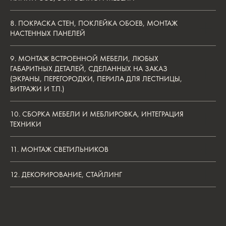
8. ПОКРАСКА СТЕН, ПОКЛЕЙКА ОБОЕВ, МОНТАЖ
РАССЧИТАЙТЕ СТОИМОСТЬ
НАСТЕННЫХ ПАНЕЛЕЙ
ДИЗАЙН-ПРОЕКТА
9. МОНТАЖ ВСТРОЕННОЙ МЕБЕЛИ, ЛЮБЫХ
Рассчитайте стоимость вашего будущего проекта,
ГАБАРИТНЫХ ДЕТАЛЕЙ, СДЕЛАННЫХ НА ЗАКАЗ
получите бесплатную консультацию ведущего
(ЭКРАНЫ, ПЕРЕГОРОДКИ, ПЕРИЛА ДЛЯ ЛЕСТНИЦЫ,
дизайнера студии, а также гид с описанием
современных стилей интерьера
ВИТРАЖИ И Т.П.)
РАСЧЁТ СТОИМОСТИ ПРОЕКТА
10. СБОРКА МЕБЕЛИ И МЕБЛИРОВКА, ИНТЕГРАЦИЯ
ТЕХНИКИ
11. МОНТАЖ СВЕТИЛЬНИКОВ
ПОХОЖИЕ СТАТЬИ
12. ДЕКОРИРОВАНИЕ, СТАЙЛИНГ