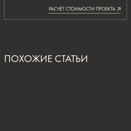
Нижняя Сыромятническая улица, 10, стр.12
ЗВОНИТЕ ПО ТЕЛЕФОНУ:
8 812 507 61 62
ПИШИТЕ НА ПОЧТУ:
hello@iamdes.ru
В СОЦИАЛЬНЫХ СЕТЯХ: