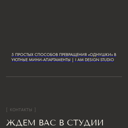
Согласие на обработку персональных данных
Политика конфиденциальности
Условия оказания услуг
*Компания Meta Platforms Inc., владеющая социальными сетями
Facebook и Instagram, по решению суда от 21.03.2022 признана
экстремистской организацией, её деятельность на территории
России запрещена
Разработка сайта
5 ПРОСТЫХ СПОСОБОВ ПРЕВРАЩЕНИЯ «ОДНУШКИ» В
УЮТНЫЕ МИНИ-АПАРТАМЕНТЫ | I AM DESIGN STUDIO