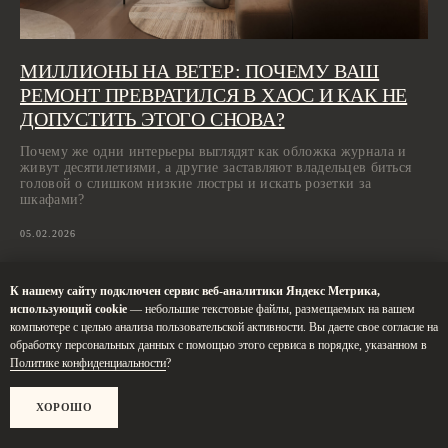
Санкт-Петербург,
МИЛЛИОНЫ НА ВЕТЕР: ПОЧЕМУ ВАШ
Большая Конюшенная, 19/8, 5 этаж, офис 2
РЕМОНТ ПРЕВРАТИЛСЯ В ХАОС И КАК НЕ
ПОСТРОИТЬ МАРШРУТ
ДОПУСТИТЬ ЭТОГО СНОВА?
Сочи,
Микрорайон центральный, улица Роз, 41
Почему же одни интерьеры выглядят как обложка журнала и
Москва,
живут десятилетиями, а другие заставляют владельцев биться
Нижняя Сыромятническая улица, 10, стр.12
головой о слишком низкие люстры и искать розетки за
шкафами?
05.02.2026
К нашему сайту подключен сервис веб-аналитики Яндекс Метрика,
использующий cookie
— небольшие текстовые файлы, размещаемых на вашем
СТАТЬИ
компьютере с целью анализа пользовательской активности. Вы даете свое согласие на
обработку персональных данных с помощью этого сервиса в порядке, указанном в
Политике конфиденциальности
?
ХОРОШО
ЗВОНИТЕ ПО ТЕЛЕФОНУ:
8 812 507 61 62