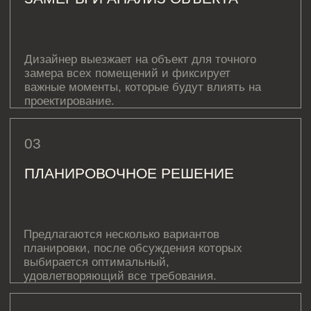
Пример дизайн-проекта
ПОДРОБНЕЕ
Комплексный дизайн четырехкомнатной квартиры
даёт вам и строителям точное понимание того, как
будет выглядеть квартира в итоге, каковы будут
расходы на материалы и работы, и как избежать
ошибок при реализации. В проект включены
рекомендации по выбору мебели, сантехники и
материалов, что упрощает процесс ремонта и
позволяет добиться нужного результата с
минимальными усилиями.
С КЕМ ВЫ БУДЕТЕ
РАБОТАТЬ
Наши эксперты помогут вам оптимизировать
планировку вашей квартиры, создав удобные
и функциональные пространства. Мы учитываем
ваши потребности и предлагаем индивидуальные
решения. Наши эксперты помогут вам