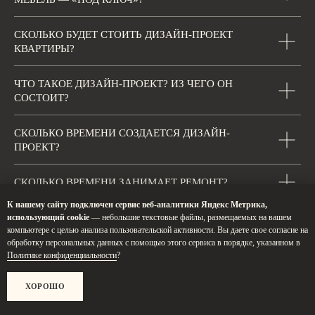
СКОЛЬКО БУДЕТ СТОИТЬ ДИЗАЙН-ПРОЕКТ
КВАРТИРЫ?
ЧТО ТАКОЕ ДИЗАЙН-ПРОЕКТ? ИЗ ЧЕГО ОН
СОСТОИТ?
СКОЛЬКО ВРЕМЕНИ СОЗДАЕТСЯ ДИЗАЙН-
ПРОЕКТ?
СКОЛЬКО ВРЕМЕНИ ЗАНИМАЕТ РЕМОНТ?
К нашему сайту подключен сервис веб-аналитики Яндекс Метрика,
КАК ВЫБРАТЬ СТИЛЬ В ДИЗАЙНЕ ИНТЕРЬЕРА?
использующий cookie
— небольшие текстовые файлы, размещаемых на вашем
компьютере с целью анализа пользовательской активности. Вы даете свое согласие на
обработку персональных данных с помощью этого сервиса в порядке, указанном в
ЧТО ТАКОЕ АВТОРСКИЙ НАДЗОР ЗА
Политике конфиденциальности
?
РЕМОНТОМ?
ХОРОШО
ЧТО ТАКОЕ КОМПЛЕКТАЦИЯ?