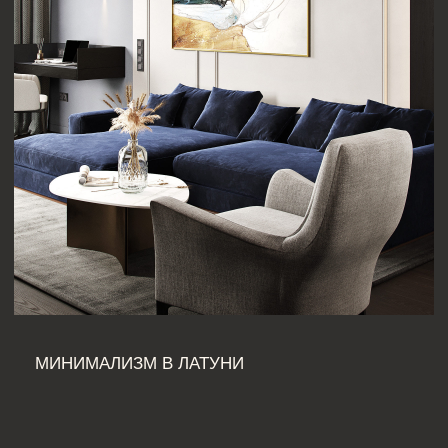
ПОДБОР МАТЕРИАЛОВ И
ЧЕРТЕЖИ
Проводится подбор мебели, сантехники,
покрытий. Дизайнер помогает
ориентироваться в шоурумах и делает
чертежи для строителей.
06
3D-ВИЗУАЛИЗАЦИЯ
Создаются реалистичные изображения
будущего интерьера, чтобы клиент мог
визуализировать финальный результат.
07
ФИНАЛЬНЫЕ ЧЕРТЕЖИ
И СПЕЦИФИКАЦИИ