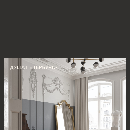
Готовятся финальные чертежи
и спецификации для строительных работ,
уточняются все детали и материалы.
08
ПРЕЗЕНТАЦИЯ ПРОЕКТА
Проект представляется клиенту.
Обсуждаются дальнейшие шаги для
успешной реализации всех задумок.
ЗАКАЗАТЬ
КОНСУЛЬТАЦИЮ
РАЗРАБОТКА
ДИЗАЙН-ПРОЕКТА
ЧЕТЫРЕХКОМНАТНОЙ
КВАРТИРЫ