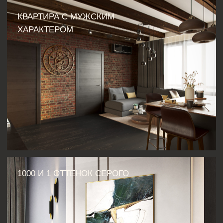
замера всех помещений и фиксирует
важные моменты, которые будут влиять на
проектирование.
03
ПЛАНИРОВОЧНОЕ РЕШЕНИЕ
Предлагаются несколько вариантов
планировки, после обсуждения которых
выбирается оптимальный,
удовлетворяющий все требования.
04
РАЗРАБОТКА КОНЦЕПЦИИ
Дизайнер создаёт концепцию будущего
интерьера: подбирает стиль, цвета,
материалы, мебель и освещение.
05