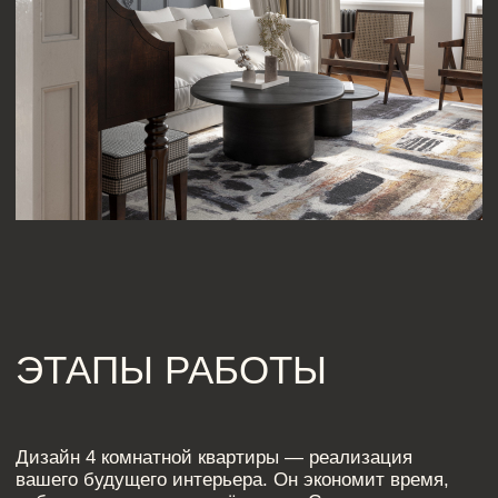
ЗАЧЕМ НУЖЕН ДИЗАЙНЕР
ИНТЕРЬЕРА?
Многие думают, что работа дизайнера сводится
к созданию красивого пространства, но это лишь
часть задачи. Дизайнер интерьера не только
создаёт эстетически приятный дом, но и формирует
функциональное, удобное пространство, которое
существенно улучшает повседневную жизнь.
Каждый элемент интерьера — от освещения
до расстановки мебели — влияет на наш комфорт,
продуктивность и настроение.
Создание уютного и эргономичного пространства
требует глубокого понимания множества аспектов:
от планирования помещений до работы с цветом,
текстурами и освещением. Хороший дизайнер знает,
как правильно организовать пространство, чтобы
оно работало на вас, а не против вас. Его задача —
разработать уникальное решение для вашего
интерьера, которое будет не только красивым,
но и комфортным в повседневной жизни.