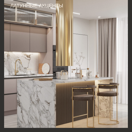
Дизайн 4 комнатной квартиры — реализация
вашего будущего интерьера. Он экономит время,
избавляет от неопределённости. С помощью
профессионального подхода можно избежать
типичных ошибок, сделать пространство не
только красивым, но и удобным для жизни.
01
ТЕХНИЧЕСКОЕ ЗАДАНИЕ
На этом этапе дизайнер обсуждает с
клиентом все детали будущего
интерьера: количество помещений, их
назначение, функциональные
требования и особенности.
02
ЗАМЕРЫ И АНАЛИЗ ОБЪЕКТА
Дизайнер выезжает на объект для точного