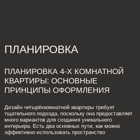
тщательного подхода, поскольку она предоставляет
много вариантов для создания уникального
интерьера. Есть два основных пути, как можно
эффективно использовать пространство
Пример распределения пространства ЖК
Граф Орлов
ПОДРОБНЕЕ
1. Открытая планировка и снос перегородок
Объединение нескольких зон, например, кухни,
столовой и гостиной, создаёт просторное, светлое
помещение, которое можно использовать как
центральное место для встреч и общения. Такой
подход отлично подходит для пар или небольших
семей, которые хотят сделать акцент на общении и