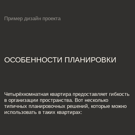
СОВРЕМЕННЫЙ МИНИМАЛИЗМ
КЛАССИКА С СОВРЕМЕ
Если вы хотите создать стильное, но при этом
Классический стиль в со
функциональное пространство, минимализм —
интерпретациях — это со
идеальное решение. Прямые линии, минимум
элементов (лепнина, молд
декора, продуманные системы хранения. Этот
с современными технолог
стиль особенно подходит для квартир
мебелью.
с большими панорамными окнами, когда
внешний вид становится частью интерьера.
ПОРТФОЛИО