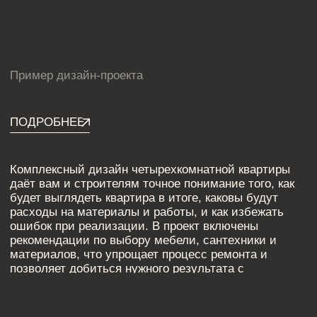
Дизайн четырехкомнатной квартиры
Дизайн пятикомнатной квартиры
Дизайн шестикомнатной квартиры
Дизайн двухуровневой квартиры
Дизайн квартиры 100 м2
Дизайн квартиры 120 м2
Дизайн квартиры 90 м2
Дизайн квартиры 80 м2
Дизайн квартиры 60 м2
Дизайн-студия IAMDES © 2016-2025
ИП Копчак В.А. ОГРН 317784700276041
Согласие на обработку персональных данных
Политика конфиденциальности
Условия оказания услуг
*Компания Meta Platforms Inc., владеющая социальными сетями
Facebook и Instagram, по решению суда от 21.03.2022 признана
экстремистской организацией, её деятельность на территории
России запрещена
Разработка сайта