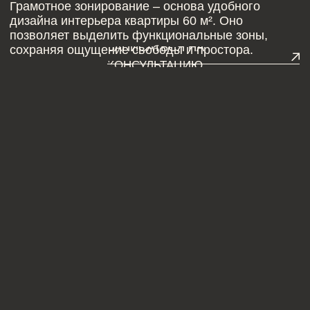
ДИЗАЙН ПРОЕКТ
КВАРТИРЫ 60 М:
ЭФФЕКТИВНАЯ
ПЛАНИРОВКА
При создании дизайн проекта квартиры 60 м² важно
учитывать оптические приёмы, которые помогут
визуально расширить пространство:
Светлые оттенки в интерьере – белый,
бежевый, пастельные тона делают комнату
светлее и больше.