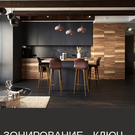
Правильная планировка квартиры 60 м² позволяет
создать удобное и просторное жилое пространство.
Вот несколько эффективных решений:
Открытая планировка – объединение кухни и
гостиной создаёт эффект простора, что
делает дизайн квартиры 60 м² более
воздушным.
Минимизация коридоров – длинные
коридоры «съедают» полезную площадь,
поэтому лучше продумать эргономичное
расположение комнат.
Многофункциональная мебель – кровать-
трансформер, откидные столы и встроенные
шкафы позволяют эффективно использовать
каждый метр.
Создавая дизайн квартиры 60 м², важно сочетать
функциональность, стиль и комфорт.
Использование современных решений в
зонировании и планировке позволяет сделать
пространство удобным и просторным. Обратитесь к
профессионалам, чтобы ваш проект квартиры 60 м²
стал идеальным!