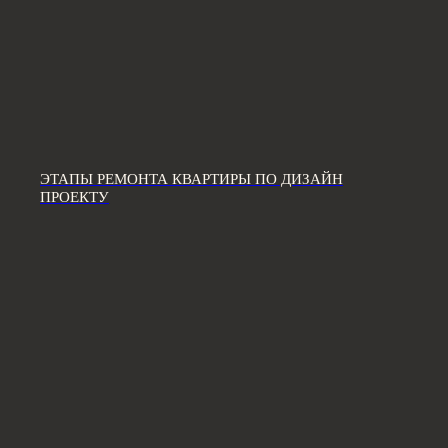
ЖДЕМ ВАС В СТУДИИ ДЛЯ
ОБСУЖДЕНИЯ ПРОЕКТА
Санкт-Петербург,
Большая Конюшенная, 19/8, 5 этаж, офис 2
ПОСТРОИТЬ МАРШРУТ
Сочи,
Микрорайон центральный, улица Роз, 41
ЭТАПЫ РЕМОНТА КВАРТИРЫ ПО ДИЗАЙН
ПРОЕКТУ
Москва,
Нижняя Сыромятническая улица, 10, стр.12