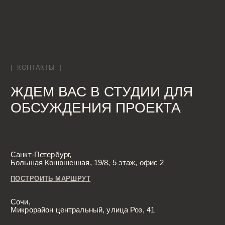
Дизайн двухуровневой квартиры
Дизайн квартиры 100 м2
Дизайн квартиры 120 м2
Дизайн квартиры 90 м2
Дизайн квартиры 80 м2
Дизайн квартиры 60 м2
Дизайн-студия IAMDES © 2016-2025
ИП Копчак В.А. ОГРН 317784700276041
Согласие на обработку персональных данных
Политика конфиденциальности
Условия оказания услуг
*Компания Meta Platforms Inc., владеющая социальными сетями
Facebook и Instagram, по решению суда от 21.03.2022 признана
экстремистской организацией, её деятельность на территории
России запрещена
Разработка сайта