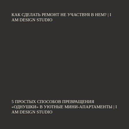
ЗВОНИТЕ ПО ТЕЛЕФОНУ:
8 812 507 61 62
КАК СДЕЛАТЬ РЕМОНТ НЕ УЧАСТВУЯ В НЕМ? | I
AM DESIGN STUDIO
ПИШИТЕ НА ПОЧТУ:
hello@iamdes.ru
В СОЦИАЛЬНЫХ СЕТЯХ:
ИНФОРМАЦИЯ ДЛЯ ПАРТНЕРОВ
5 ПРОСТЫХ СПОСОБОВ ПРЕВРАЩЕНИЯ
Дизайн интерьера квартир
«ОДНУШКИ» В УЮТНЫЕ МИНИ-АПАРТАМЕНТЫ | I
Дизайн трехкомнатной квартиры
AM DESIGN STUDIO
Дизайн четырехкомнатной квартиры
Дизайн пятикомнатной квартиры
Дизайн шестикомнатной квартиры