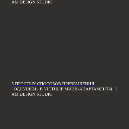
AM DESIGN STUDIO
Политика конфиденциальности
Условия оказания услуг
*Компания Meta Platforms Inc., владеющая социальными сетями
Facebook и Instagram, по решению суда от 21.03.2022 признана
экстремистской организацией, её деятельность на территории
России запрещена
Разработка сайта
5 ПРОСТЫХ СПОСОБОВ ПРЕВРАЩЕНИЯ
«ОДНУШКИ» В УЮТНЫЕ МИНИ-АПАРТАМЕНТЫ | I
AM DESIGN STUDIO