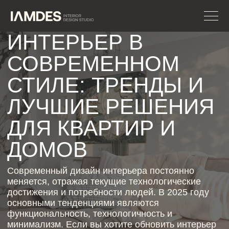
ИНТЕРЬЕР В
СОВРЕМЕННОМ
СТИЛЕ: ТРЕНДЫ И
ЛУЧШИЕ РЕШЕНИЯ
ДЛЯ КВАРТИР И
ДОМОВ
Современный дизайн интерьера постоянно
меняется, отражая текущие технологические
достижения и потребности людей. В 2025 году
основными тенденциями являются
функциональность, технологичность и
минимализм. Если вы хотите обновить интерьер
в современном стиле своей квартиры или дома,
важно ориентироваться на эти ключевые
принципы, которые помогут создать стильное и
удобное пространство.
ЗАПИСАТЬСЯ НА
КОНСУЛЬТАЦИЮ