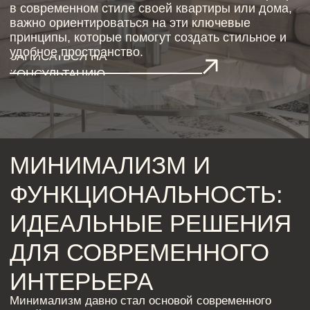
МИНИМАЛИЗМ И
ФУНКЦИОНАЛЬНОСТЬ:
ИДЕАЛЬНЫЕ РЕШЕНИЯ
ДЛЯ СОВРЕМЕННОГО
ИНТЕРЬЕРА
Минимализм давно стал основой современного
дизайна интерьера. В 2025 году этот стиль
продолжает набирать популярность, благодаря
своей простоте и функциональности. Минимум
декора и максимум практичности — это основа
современного стиля дизайна проекта. Важным
аспектом минимализма является использование
качественных и долговечных материалов: от дерева
до металла, от камня до стекла. Эти материалы не
только стильны, но и практичны, что идеально
подходит для дизайна дома современного стиля.