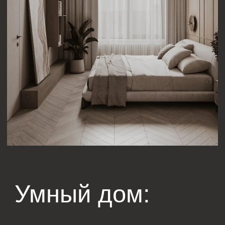
интерьер
Современные технологии становятся неотъемлемой
частью повседневной жизни, и их интеграция в
интерьер — это следующий логичный шаг в
развитии дизайна квартиры современный стиль.
Умный дом – это система управления всеми
устройствами в доме с помощью смартфона или
голосовых команд. Например, можно настроить
автоматическое освещение, регулировать
температуру, управлять жалюзи или даже включать
музыку и телевизор, не вставая с дивана.
Интеграция умных технологий в интерьер в
современном стиле позволяет создать удобное и
безопасное