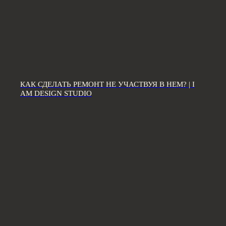
Дизайн интерьера квартир
Дизайн трехкомнатной квартиры
Дизайн четырехкомнатной квартиры
Дизайн пятикомнатной квартиры
Дизайн шестикомнатной квартиры
Дизайн двухуровневой квартиры
КАК СДЕЛАТЬ РЕМОНТ НЕ УЧАСТВУЯ В НЕМ? | I
AM DESIGN STUDIO
Дизайн квартиры 100 м2
Дизайн квартиры 120 м2
Дизайн квартиры 90 м2
Дизайн квартиры 80 м2
Дизайн квартиры 60 м2
Дизайн-студия IAMDES © 2016-2025
ИП Копчак В.А. ОГРН 317784700276041
Согласие на обработку персональных данных
Политика конфиденциальности
Условия оказания услуг