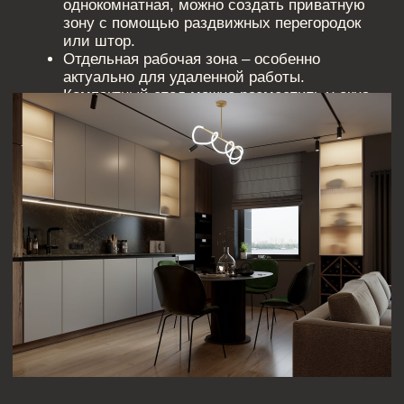
Современные
стили для
интерьера
квартиры 60
м
Выбор стиля играет важную роль в создании
гармоничного пространства. Рассмотрим
самые актуальные направления:
Скандинавский стиль – светлая цветовая
палитра, натуральные материалы,
минимализм и функциональность. Отлично
подходит для интерьера квартиры 60 м,
делая пространство визуально больше и
уютнее.