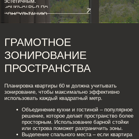
ПРОСТРАНСТВА
Планировка квартиры 60 м должна учитывать
зонирование, чтобы максимально эффективно
использовать каждый квадратный метр.
Объединение кухни и гостиной – популярное
решение, которое делает пространство более
просторным. Использование барной стойки
или острова поможет разграничить зоны.
Выделение спального места – если квартира
однокомнатная, можно создать приватную
зону с помощью раздвижных перегородок
или штор.
Отдельная рабочая зона – особенно
актуально для удаленной работы.
Компактный стол можно разместить у окна
или встроить в нишу.