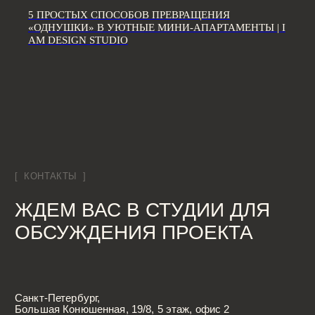
*Компания Meta Platforms Inc., владеющая социальными сетями
Facebook и Instagram, по решению суда от 21.03.2022 признана
5 ПРОСТЫХ СПОСОБОВ ПРЕВРАЩЕНИЯ
экстремистской организацией, её деятельность на территории
«ОДНУШКИ» В УЮТНЫЕ МИНИ-АПАРТАМЕНТЫ | I
России запрещена
AM DESIGN STUDIO
Разработка сайта