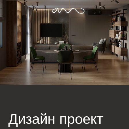
место и делает обстановку более аккуратной.
Зеркальные и глянцевые поверхности
усиливают ощущение простора.
Компактные системы хранения – кровати с
подъемными механизмами, встроенные
шкафы и полки позволяют рационально
использовать пространство.
Создание дизайн проекта квартиры 60 м требует
комплексного подхода. Грамотное зонирование,
правильный выбор стиля и продуманные
планировочные решения помогут вам сделать жилье
удобным, стильным и функциональным.