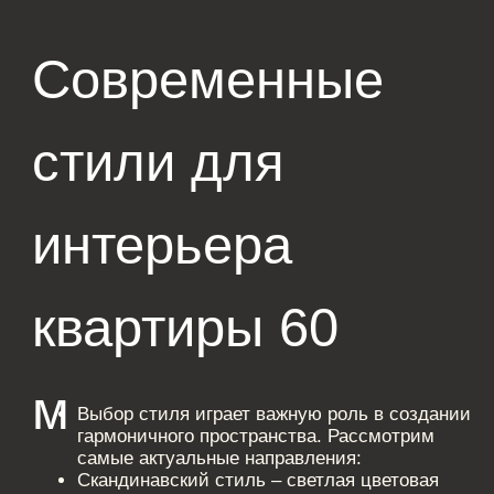
Лофт – сочетание кирпичной кладки,
металлических элементов и открытых
коммуникаций, что добавляет интерьеру
характера. Этот стиль часто используется в
дизайн проекте квартиры 60 м, создавая
эффект простора и индустриальной
эстетики.
Минимализм – лаконичность, минимум
декора и максимум практичности, что
особенно актуально для небольших
помещений. Такой подход идеально
вписывается в планировку квартиры 60 м,
обеспечивая удобство и порядок.
Современная классика – элегантные
элементы, симметрия и качественные
материалы создают уютную атмосферу. Этот
стиль делает интерьер квартиры 60 м более
изысканным, сохраняя баланс между
традициями и современными тенденциями.