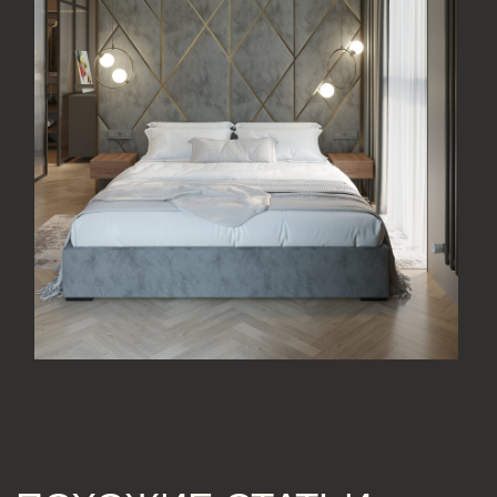
[ КОНТАКТЫ ]
ЖДЕМ ВАС В СТУДИИ ДЛЯ
ОБСУЖДЕНИЯ ПРОЕКТА
Санкт-Петербург,
Большая Конюшенная, 19/8, 5 этаж, офис 2
ПОСТРОИТЬ МАРШРУТ
Сочи,
Микрорайон центральный, улица Роз, 41
Москва,
Нижняя Сыромятническая улица, 10, стр.12