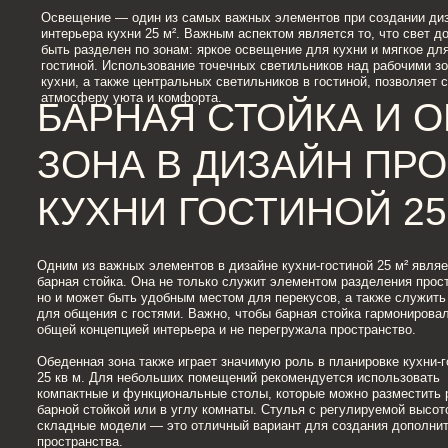
БАРНАЯ СТОЙКА И ОБ
ЗОНА В ДИЗАЙН ПРОЕК
КУХНИ ГОСТИНОЙ 25 М
Одним из важных элементов в дизайне кухни-гостиной 25 м² является
барная стойка. Она не только служит элементом разделения пространства
но и может быть удобным местом для перекусов, а также служить местом
для общения с гостями. Важно, чтобы барная стойка гармонировала с
общей концепцией интерьера и не перегружала пространство.
Обеденная зона также играет значимую роль в планировке кухни-гостиной
25 кв м. Для небольших помещений рекомендуется использовать
компактные и функциональные столы, которые можно разместить рядом с
барной стойкой или в углу комнаты. Стулья с регулируемой высотой или
складные модели — это отличный вариант для создания дополнительного
пространства.
Дизайн кухни-гостиной 25 м² — это уникальная возможность создать
функциональное и стильное пространство. Правильное зонирование,
умелое использование современных материалов и освещения, а также
грамотное распределение мебели, такой как барная стойка и обеденная
зона, позволят вам создать пространство, которое будет радовать своей
функциональностью и эстетикой.