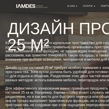
О НАС
УСЛУГИ
ПОРТФОЛИО
О СТУДИИ
ДИЗАЙН ИНТЕРЬЕРА
ДИЗАЙН ПРОЕ
ВАКАНСИИ
АВТОРСКИЙ НАДЗОР
АРХИТЕКТУРНОЕ ПРОЕКТИРО
25 М²
РЕМОНТНЫЕ РАБОТЫ
Кухня-гостиная 25 м² — это идеальное пространство для создания с
ИНЖЕНЕРНЫЕ ПРОЕКТЫ
удобного интерьера. Важно правильно организовать пространство, 
зона выполняла свою функцию, не загромождая помещение. В этой 
КОНСУЛЬТАЦИИ
расскажем, как грамотно зонировать такую площадь, а также на что 
ДРУГОЕ
внимание при выборе освещения, материалов и мебели для кухни-го
Дизайн кухни-гостиной 25 м² требует особого внимания к зонирован
пространства. Зона кухни должна быть удобной для готовки и хранен
— для отдыха и общения. Разделение этих двух частей можно дос
разных методов: использованием мебели, перегородок или освещен
Для эффективного зонирования важно правильно продумать планиро
гостиной 25 кв м. Например, барная стойка может служить не только
разделения, но и как место для быстрого перекуса или общения. Та
она не только выполняет практическую функцию, но и способствует
пространства, не создавая при этом ощущения перегруженности.
ЗАПИСАТЬСЯ НА
КОНСУЛЬТАЦИЮ