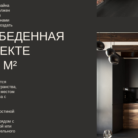
ЕДЕННАЯ
ТЕ
²
,