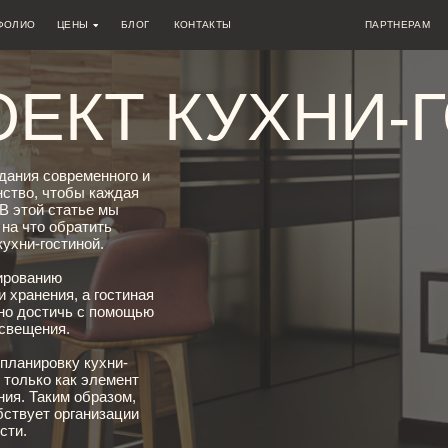
ЦЕНЫ
БЛОГ
КОНТАКТЫ
ПАРТНЕРАМ
АВТОРСКИЙ
ТАРИФЫ
ДИЗАЙН КВАРТИР
КОНСУЛЬТАЦИЯ ПО ВЫБОРУ КВАРТИРЫ
ПРИЕМКА КВАРТИРЫ
НАДЗОР
КТ КУХНИ-ГО
КОМПЛЕКСНЫЙ АВТОРСКИЙ
АКЦИИ
ДИЗАЙН ДОМОВ
БЕСПЛАТНАЯ КОНСУЛЬТАЦИЯ С ДИЗАЙНЕРОМ
АУДИТ ДИЗАЙН-ПРОЕКТА
НАДЗОР
ВАНИЕ
ПЛАНИРОВОЧНОЕ РЕШЕНИЕ ДОМА (КВАРТИРЫ)
КОМПЛЕКТАЦИЯ
овременного и
чтобы каждая
статье мы
обратить
стиной.
ию
ия, а гостиная
тичь с помощью
ия.
вку кухни-
 как элемент
ким образом,
 организации