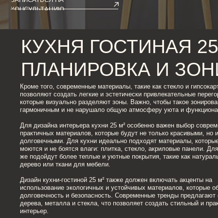
КУХНЯ ГОСТИНАЯ 25 КВ
ПЛАНИРОВКА И ЗОНИ
Кроме того, современные материалы, такие как стекло и гипсокартон,
позволяют создать легкие и эстетически привлекательные перегородки,
которые визуально разделяют зоны. Важно, чтобы такое зонирование был
гармоничным и не нарушало общую атмосферу уюта и функциональности.
Для дизайна интерьера кухни 25 м² особенно важен выбор современных и
практичных материалов, которые будут не только красивыми, но и
долговечными. Для кухни идеально подходят материалы, которые легко
моются и не боятся влаги: плитка, стекло, акриловые панели. Для гостино
же подойдут более теплые и уютные покрытия, такие как натуральное
дерево или ткани для мебели.
Дизайн кухни-гостиной 25 м² также должен включать акценты на
использование экологичных и устойчивых материалов, которые обеспечат
долговечность и безопасность. Современные тренды предлагают сочетан
дерева, металла и стекла, что позволяет создать стильный и практичный
интерьер.
Освещение — один из самых важных элементов при создании дизайна
интерьера кухни 25 м². Важным аспектом является то, что свет должен
быть разделен по зонам: яркое освещение для кухни и мягкое для
гостиной. Использование точечных светильников над рабочими зонами
кухни, а также центральных светильников в гостиной, позволяет создать
атмосферу уюта и комфорта.