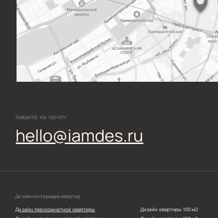
ello@iamdes.ru
йн интерьера квартир
айн трехкомнатной квартиры
Дизайн квартиры 100 м2
айн четырехкомнатной квартиры
Дизайн квартиры 120 м2
айн пятикомнатной квартиры
Дизайн квартиры 90 м2
*Компания 
айн шестикомнатной квартиры
Дизайн квартиры 80 м2
и Inst
орг
йн двухуровневой квартиры
Дизайн квартиры 60 м2