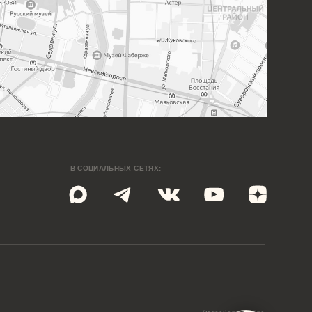
Разработка сайта
Meta Platforms Inc., владеющая социальными сетями Facebook
agram, по решению суда от 21.03.2022 признана экстремистской
анизацией, её деятельность на территории России запрещена