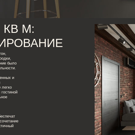
 М:
РОВАНИЕ
о
й
ие