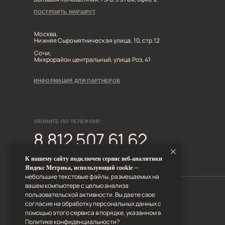
8 812 507 61 62
h
Диза
Дизайн-студия IAMDES © 2016-2025
ИП Копчак В.А. ОГРН 317784700276041
Диз
Диз
Диз
Согласие на обработку персональных данных
Диз
Политика конфиденциальности
Условия оказания услуг
Диза
К нашему сайту подключен сервис веб-аналитики
—
Яндекс Метрика, использующий cookie
небольшие текстовые файлы, размещаемых на
вашем компьютере с целью анализа
пользовательской активности. Вы даете свое
согласие на обработку персональных данных с
помощью этого сервиса в порядке, указанном в
Политике конфиденциальности
?