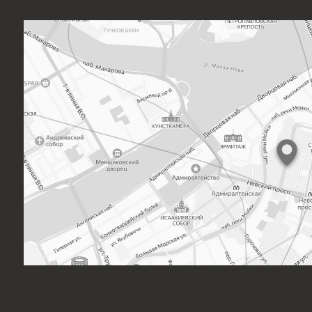
ИТЕ НА ПОЧТУ:
ello@iamdes.ru
айн интерьера квартир
айн трехкомнатной квартиры
Дизайн квартиры 100 м2
айн четырехкомнатной квартиры
Дизайн квартиры 120 м2
айн пятикомнатной квартиры
Дизайн квартиры 90 м2
*К
айн шестикомнатной квартиры
Дизайн квартиры 80 м2
Fa
экстрем
йн двухуровневой квартиры
Дизайн квартиры 60 м2