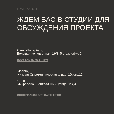
Москва,
Нижняя Сыромятническая улица, 10, стр.12
Сочи,
Микрорайон центральный, улица Роз, 41
ИНФОРМАЦИЯ ДЛЯ ПАРТНЕРОВ
ЗВОНИТЕ ПО ТЕЛЕФОНУ:
ПИШ
8 812 507 61 62
h
Диз
Дизайн-студия IAMDES © 2016-2025
ИП Копчак В.А. ОГРН 317784700276041
Диз
Диз
Диз
Согласие на обработку персональных данных
Диз
Политика конфиденциальности
Условия оказания услуг
Диза