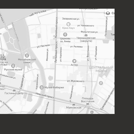
В СОЦИАЛЬНЫХ СЕТЯХ:
Разработка сайта
омпания Meta Platforms Inc., владеющая социальными сетями
cebook и Instagram, по решению суда от 21.03.2022 признана
истской организацией, её деятельность на территории России
запрещена