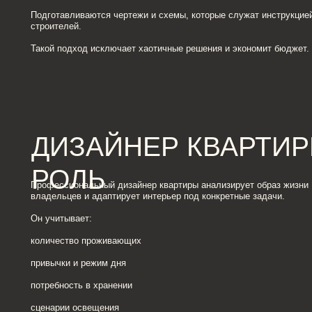
ДИЗАЙНЕР КВАРТИРЫ: 
РОЛЬ
Профессиональный дизайнер квартиры анализирует образ жизни
владельцев и адаптирует интерьер под конкретные задачи.
Он учитывает:
количество проживающих
привычки и режим дня
потребность в хранении
сценарии освещения
функциональность каждой зоны
В результате интерьер становится не просто красивым, а удобным и
логичным.
Санкт-Петербург отличается разнообразием планировок — от историческо
фонда до современных жилых комплексов.
Услуги дизайнера интерьера СПб часто включают работу с нестандартной