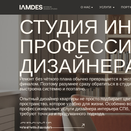
О НАС
УСЛУГИ
ПОРТФОЛИО
СТУДИЯ ИНТ
О СТУДИИ
ДИЗАЙН ИНТЕРЬЕРА
ВАКАНСИИ
АВТОРСКИЙ НАДЗОР
ПРОФЕССИО
АРХИТЕКТУРНОЕ ПРОЕКТИРО
РЕМОНТНЫЕ РАБОТЫ
ИНЖЕНЕРНЫЕ ПРОЕКТЫ
ДИЗАЙНЕРА
КОНСУЛЬТАЦИИ
ДРУГОЕ
Ремонт без чёткого плана обычно превращается в экспериме
финалом. Поэтому разумнее сразу обратиться в студию интер
выстроена системно и поэтапно.
Опытный дизайнер квартиры не просто подбирает цвета стен,
пространство, которое удобно для жизни. Особенно востребо
профессиональные услуги дизайнера интерьера СПб, где архи
требуют точного и продуманного подхода.
ЗАПИСАТЬСЯ НА
КОНСУЛЬТАЦИЮ