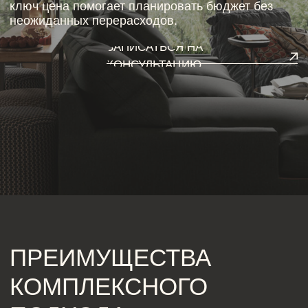
ПРЕИМУЩЕСТВА
КОМПЛЕКСНОГО
ПОДХОДА
Одним из главных плюсов строительства и ремонта
под ключ является экономия времени и сил клиента.
Специалисты берут на себя весь процесс: от
разработки дизайн-проекта до завершения отделки.
Это значит, что ремонт квартир под ключ работа
выполняется слаженно, каждый этап согласован и
контролируется. При этом сделать ремонт под ключ
цена формируется прозрачно, учитывая материалы,
технологии и объем работ, что исключает скрытые
расходы.