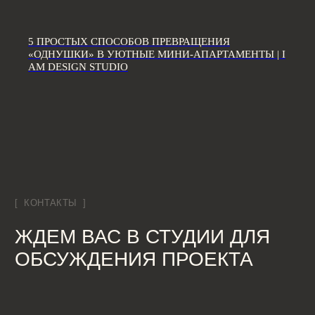
Дизайн интерьера квартир
Дизайн трехкомнатной квартиры
5 ПРОСТЫХ СПОСОБОВ ПРЕВРАЩЕНИЯ
Дизайн четырехкомнатной квартиры
«ОДНУШКИ» В УЮТНЫЕ МИНИ-АПАРТАМЕНТЫ | I
Дизайн пятикомнатной квартиры
AM DESIGN STUDIO
Дизайн шестикомнатной квартиры
Дизайн двухуровневой квартиры
Дизайн квартиры 100 м2
Дизайн квартиры 120 м2
Дизайн квартиры 90 м2
Дизайн квартиры 80 м2
Дизайн квартиры 60 м2
Дизайн-студия IAMDES © 2016-2025
ИП Копчак В.А. ОГРН 317784700276041
Согласие на обработку персональных данных
Политика конфиденциальности
Условия оказания услуг
*Компания Meta Platforms Inc., владеющая социальными сетями
Facebook и Instagram, по решению суда от 21.03.2022 признана
экстремистской организацией, её деятельность на территории