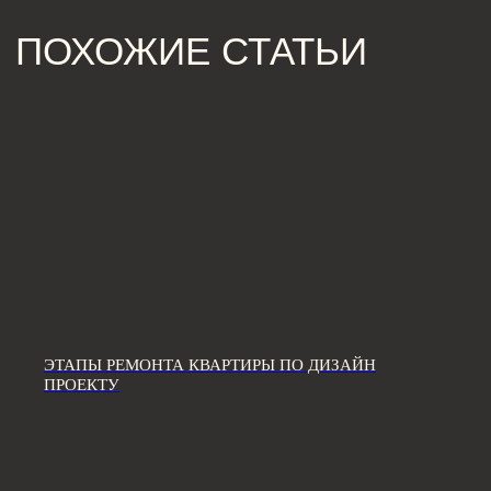
[ КОНТАКТЫ ]
ЖДЕМ ВАС В СТУДИИ ДЛЯ
ОБСУЖДЕНИЯ ПРОЕКТА
Санкт-Петербург,
Большая Конюшенная, 19/8, 5 этаж, офис 2
ПОСТРОИТЬ МАРШРУТ
Сочи,
Микрорайон центральный, улица Роз, 41
Москва,
Нижняя Сыромятническая улица, 10, стр.12
ЭТАПЫ РЕМОНТА КВАРТИРЫ ПО ДИЗАЙН
ПРОЕКТУ