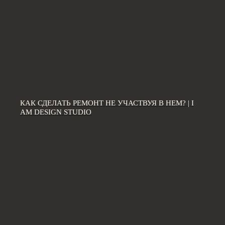
ЗВОНИТЕ ПО ТЕЛЕФОНУ:
8 812 507 61 62
ПИШИТЕ НА ПОЧТУ:
КАК СДЕЛАТЬ РЕМОНТ НЕ УЧАСТВУЯ В НЕМ? | I
hello@iamdes.ru
AM DESIGN STUDIO
В СОЦИАЛЬНЫХ СЕТЯХ:
ИНФОРМАЦИЯ ДЛЯ ПАРТНЕРОВ