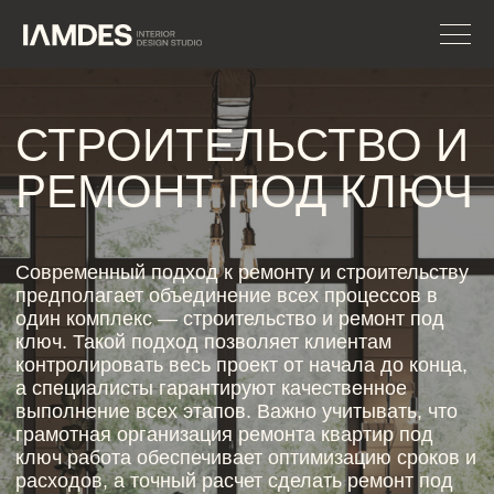
СТРОИТЕЛЬСТВО И
РЕМОНТ ПОД КЛЮЧ
Современный подход к ремонту и строительству
предполагает объединение всех процессов в
один комплекс — строительство и ремонт под
ключ. Такой подход позволяет клиентам
контролировать весь проект от начала до конца,
а специалисты гарантируют качественное
выполнение всех этапов. Важно учитывать, что
грамотная организация ремонта квартир под
ключ работа обеспечивает оптимизацию сроков и
расходов, а точный расчет сделать ремонт под
ключ цена помогает планировать бюджет без
неожиданных перерасходов.
ЗАПИСАТЬСЯ НА
КОНСУЛЬТАЦИЮ