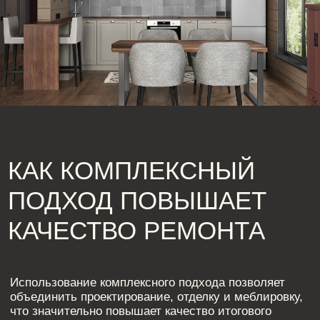
позволяет точно определить сделать ремонт под
ключ цена, минимизируя ошибки и переделки.
Чтобы сделать ремонт максимально эффективным,
важно правильно выбрать команду специалистов.
При выборе учитывайте опыт в ремонте квартир под
ключ работа и репутацию компании в сфере
строительства и ремонта под ключ. Грамотное
планирование позволяет заранее определить
сделать ремонт под ключ цена, комбинируя
качественные материалы и оптимальные решения,
что снижает расходы без потери качества. Такой
подход обеспечивает прозрачность бюджета и
уверенность в сроках выполнения всех этапов
проекта.