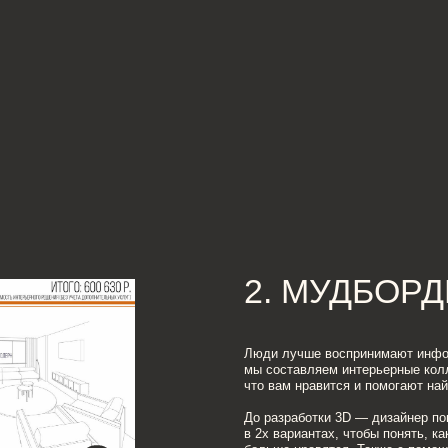
Люди лучше воспринимают информацию визуальн
мы составляем интерьерные коллажи — мудборды
что вам нравится и помогают найти оригинальное 
До разработки 3D — дизайнер покажет мудборды 
в 2х вариантах, чтобы понять, какие сочетания цв
больше нравятся. Также с помощью мудбордов в
приборы, мебель, санитарно-техническое оборудо