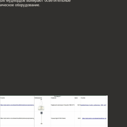
ЦИЯ
уализацию в трёх видах
ую 3D-визуализацию,
ключить свет или открыть