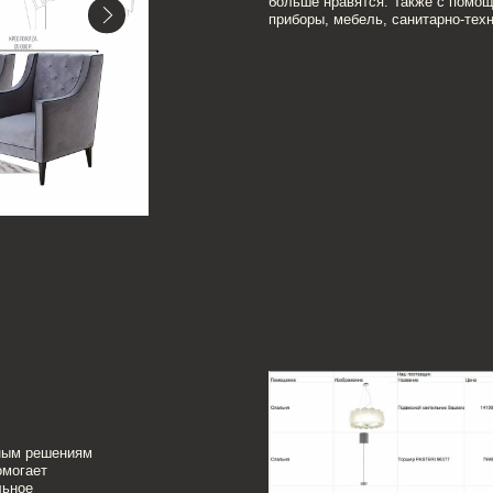
ениям
4. 3D ВИЗУАЛИЗА
После эскизов и мудбордов разрабатываем 3D-виз
на помещение (комнату). И итоговую интерактивн
с которой можно взаимодействовать. Например, в
дверцы шкафа.