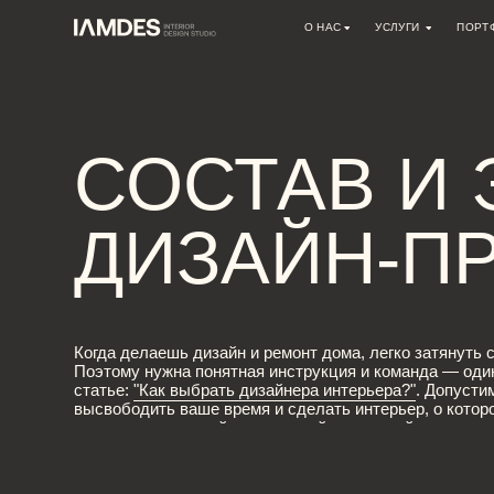
О НАС
УСЛУГИ
ПОРТФОЛИО
О СТУДИИ
ДИЗАЙН ИНТЕРЬЕРА
ВАКАНСИИ
АВТОРСКИЙ НАДЗОР
АРХИТЕКТУРНОЕ ПРОЕКТИРО
СОСТАВ И Э
РЕМОНТНЫЕ РАБОТЫ
ИНЖЕНЕРНЫЕ ПРОЕКТЫ
ДИЗАЙН-ПРО
КОНСУЛЬТАЦИИ
ДРУГОЕ
Когда делаешь дизайн и ремонт дома, легко затянуть срок на г
Поэтому нужна понятная инструкция и команда — один челове
статье:
"Как выбрать дизайнера интерьера?"
. Допустим, кома
высвободить ваше время и сделать интерьер, о котором вы м
состоит из эскизной, инженерной, расчетной и управленческой