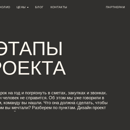
ЦЕНЫ
БЛОГ
КОНТАКТЫ
ПАРТНЕРАМ
АВТОРСКИЙ
ТАРИФЫ
ДИЗАЙН КВАРТИР
КОНСУЛЬТАЦИЯ ПО ВЫБОРУ КВАРТИРЫ
ПРИЕМКА КВАРТИРЫ
НАДЗОР
КОМПЛЕКСНЫЙ АВТОРСКИЙ
АКЦИИ
ДИЗАЙН ДОМОВ
БЕСПЛАТНАЯ КОНСУЛЬТАЦИЯ С ДИЗАЙНЕРОМ
АУДИТ ДИЗАЙН-ПРОЕКТА
НАДЗОР
ВАНИЕ
ПЛАНИРОВОЧНОЕ РЕШЕНИЕ ДОМА (КВАРТИРЫ)
КОМПЛЕКТАЦИЯ
ТАПЫ
ЕКТА
од и погрязнуть в сметах, закупках и звонках.
к не справится. Об этом мы уже говорили в
нду вы нашли. Что она должна сделать, чтобы
ечтали? Разберем по пунктам. Дизайн проект
 части. проекта.