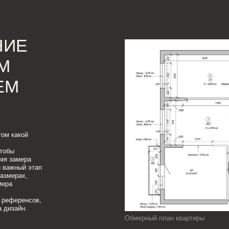
Е
й
ра
 этап
,
сов,
Обмерный план квартиры