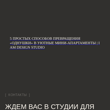
Дизайн интерьера квартир
Дизайн трехкомнатной квартиры
Дизайн четырехкомнатной квартиры
Дизайн пятикомнатной квартиры
5 ПРОСТЫХ СПОСОБОВ ПРЕВРАЩЕНИЯ
Дизайн шестикомнатной квартиры
«ОДНУШКИ» В УЮТНЫЕ МИНИ-АПАРТАМЕНТЫ | I
Дизайн двухуровневой квартиры
AM DESIGN STUDIO
Дизайн квартиры 100 м2
Дизайн квартиры 120 м2
Дизайн квартиры 90 м2
Дизайн квартиры 80 м2
Дизайн квартиры 60 м2
Дизайн-студия IAMDES © 2016-2025
ИП Копчак В.А. ОГРН 317784700276041
Согласие на обработку персональных данных
Политика конфиденциальности
Условия оказания услуг