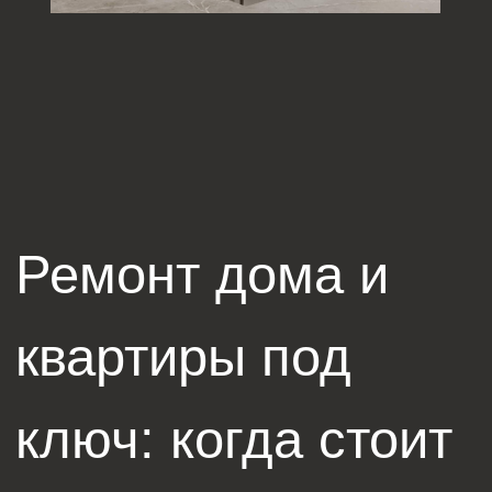
Если у вас в планах не косметическая переделка, а
полноценное обновление жилья, то ремонт под ключ
СПб станет оптимальным решением. Такой формат
особенно актуален для новостроек, где требуется
комплексная отделка с нуля, а также для вторичного
жилья, где нужно заменить коммуникации и
полностью обновить интерьер.
Благодаря современным технологиям и опыту
специалистов, ремонт квартир под ключ в СПб
выполняется быстро и качественно. При этом
ремонт квартиры под ключ СПб всегда учитывает
ваши пожелания: стиль интерьера, выбор
отделочных материалов, планировку и бюджет.
Ремонт — это всегда серьезное решение,
требующее профессионального подхода. Доверяя
задачу специалистам, вы избавляете себя от
лишних хлопот и получаете красивое и
функциональное пространство. Независимо от того,
планируете ли вы обновить жильё в новостройке
или провести капитальные работы в старом фонде,
ремонт под ключ СПб позволит реализовать все
ваши идеи максимально удобно и выгодно.