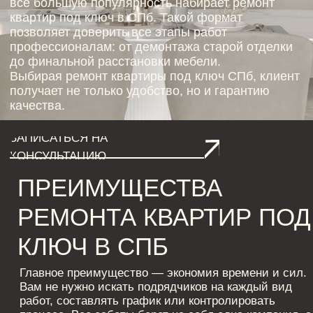
ЗАПИСАТЬСЯ НА
КОНСУЛЬТАЦИЮ
ПРЕИМУЩЕСТВА
РЕМОНТА КВАРТИР ПОД
КЛЮЧ В СПБ
Главное преимущество — экономия времени и сил.
Вам не нужно искать подрядчиков на каждый вид
работ, составлять график или контролировать
процесс. Все заботы берет на себя одна компания, а
вы получаете готовый результат.
Кроме того, ремонт квартир под ключ в СПб выгоден
и с финансовой точки зрения. Работы выполняются
комплексно, что позволяет снизить общие расходы.
Профессионалы закупают материалы у
проверенных поставщиков по оптовым ценам. Важно
и то, что ремонт квартиры под ключ СПб проводится
по заранее утвержденному проекту, что исключает
неприятные сюрпризы.