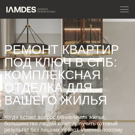
РЕМОНТ КВАРТИР
ПОД КЛЮЧ В СПБ:
КОМПЛЕКСНАЯ
ОТДЕЛКА ДЛЯ
ВАШЕГО ЖИЛЬЯ
Когда встает вопрос обновления жилья,
большинство людей хочет получить готовый
результат без лишних хлопот. Именно поэтому
всё большую популярность набирает ремонт
квартир под ключ в СПб. Такой формат
позволяет доверить все этапы работ
профессионалам: от демонтажа старой отделки
до финальной расстановки мебели.
Выбирая ремонт квартиры под ключ СПб, клиент
получает не только удобство, но и гарантию
качества.