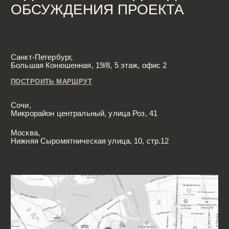
*Компания Meta Platforms Inc., владеющая социальными сетями
Facebook и Instagram, по решению суда от 21.03.2022 признана
экстремистской организацией, её деятельность на территории
России запрещена
Разработка сайта