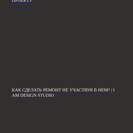
ПРОЕКТУ
ЗВОНИТЕ ПО ТЕЛЕФОНУ:
8 812 507 61 62
ПИШИТЕ НА ПОЧТУ:
hello@iamdes.ru
КАК СДЕЛАТЬ РЕМОНТ НЕ УЧАСТВУЯ В НЕМ? | I
AM DESIGN STUDIO
В СОЦИАЛЬНЫХ СЕТЯХ:
ИНФОРМАЦИЯ ДЛЯ ПАРТНЕРОВ