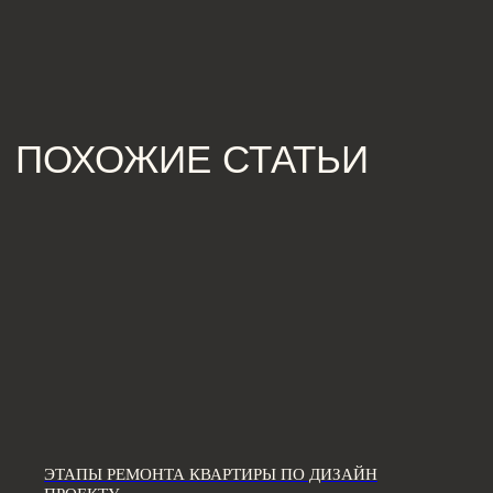
[ КОНТАКТЫ ]
ЖДЕМ ВАС В СТУДИИ ДЛЯ
ОБСУЖДЕНИЯ ПРОЕКТА
Санкт-Петербург,
Большая Конюшенная, 19/8, 5 этаж, офис 2
ПОСТРОИТЬ МАРШРУТ
Сочи,
Микрорайон центральный, улица Роз, 41
Москва,
Нижняя Сыромятническая улица, 10, стр.12
ЭТАПЫ РЕМОНТА КВАРТИРЫ ПО ДИЗАЙН