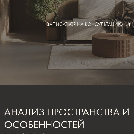
АНАЛИЗ ПРОСТРАНСТВА И
ОСОБЕННОСТЕЙ
КЛИЕНТА
Первым этапом, который входит в проект дизайн моей
комнаты, является детальный анализ помещения. На этом
этапе дизайнер оценивает геометрию, освещённость и
технические возможности, чтобы проектирование комнаты
было максимально точным. Важно не только понять
параметры помещения, но и изучить привычки клиента, ведь
грамотное проектирование комнат всегда основывается на
реальном формате жизни людей, которые будут в ней
находиться.
В работе над проект дизайн моей комнаты дизайнер
учитывает высоту потолков, направление окон и
планируемые сценарии освещения. Если игнорировать эти