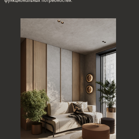
СТИЛЬ, ЭРГОНОМИКА И
ФУНКЦИОНАЛЬНОСТЬ
Когда выбран общий стиль, проект дизайн моей комнаты
переходит к вопросу эргономики. Дизайнер детально
продумывает расположение мебели, чтобы проектирование
комнаты обеспечивало удобство передвижения и комфорт в
процессе ежедневного использования. Функциональное
проектирование комнат позволяет избежать типичных
ошибок — например, слишком тесных проходов или
неправильного расположения рабочих зон.
Важная часть этапа — подбор материалов и оттенков. При
создании проект дизайн моей комнаты дизайнер подбирает
текстуры, которые сочетаются друг с другом и сохраняют
эстетичность на долгие годы. При этом проектирование
комнаты включает выбор не только декоративных решений,
но и технических — от розеток до систем хранения. Все это
делает проектирование комнат более практичным и
современным.