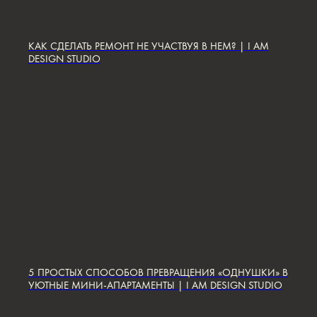
В СОЦИАЛЬНЫХ СЕТЯХ:
КАК СДЕЛАТЬ РЕМОНТ НЕ УЧАСТВУЯ В НЕМ? | I AM
DESIGN STUDIO
ИНФОРМАЦИЯ ДЛЯ ПАРТНЕРОВ
Дизайн интерьера квартир
Дизайн трехкомнатной квартиры
Дизайн четырехкомнатной квартиры
Дизайн пятикомнатной квартиры
Дизайн шестикомнатной квартиры
Дизайн двухуровневой квартиры
Дизайн квартиры 100 м2
5 ПРОСТЫХ СПОСОБОВ ПРЕВРАЩЕНИЯ «ОДНУШКИ» В
Дизайн квартиры 120 м2
УЮТНЫЕ МИНИ-АПАРТАМЕНТЫ | I AM DESIGN STUDIO
Дизайн квартиры 90 м2
Дизайн квартиры 80 м2
Дизайн квартиры 60 м2