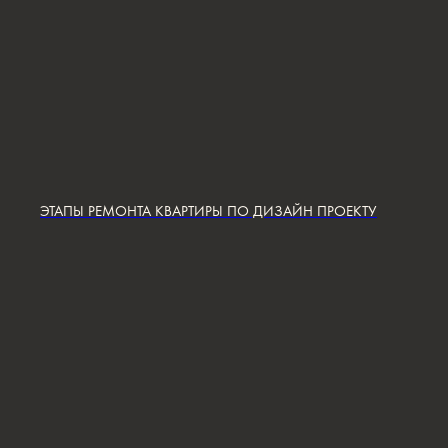
ПОСТРОИТЬ МАРШРУТ
Сочи,
Микрорайон центральный, улица Роз,
41
Москва,
Нижняя Сыромятническая улица, 10, стр.12
ЭТАПЫ РЕМОНТА КВАРТИРЫ ПО ДИЗАЙН ПРОЕКТУ
ЗВОНИТЕ ПО ТЕЛЕФОНУ:
8 812 507 61 62
ПИШИТЕ НА ПОЧТУ:
hello@iamdes.ru