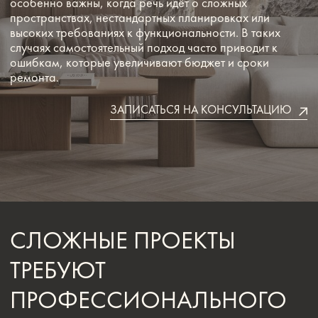
СЛОЖНЫЕ ПРОЕКТЫ
ТРЕБУЮТ
ПРОФЕССИОНАЛЬНОГО
ПОДХОДА
При разработке дизайн интерьера в москве, работе через
студия дизайна интерьера москва и создании дизайн
интерьеров москва важно учитывать множество факторов:
инженерные сети, перепланировку, освещение и
эргономику. Без опыта легко допустить ошибки, которые
потом сложно и дорого исправлять.
Именно поэтому дизайн интерьера в москве в сложных
проектах лучше доверять специалистам, а студия дизайна
интерьера москва обеспечивает комплексный контроль всех
этапов. В свою очередь дизайн интерьеров москва в
профессиональном исполнении позволяет заранее