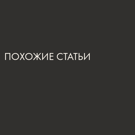
ПРОЕКТА
Санкт-Петербург,
Большая Конюшенная, 19/8, 5 этаж, офис 2
ПОСТРОИТЬ МАРШРУТ
Сочи,
Микрорайон центральный, улица Роз, 41
Москва,
Нижняя Сыромятническая улица, 10, стр.12
ЗВОНИТЕ ПО ТЕЛЕФОНУ:
8 812 507 61 62