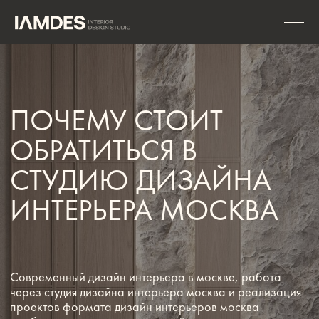
ПОЧЕМУ СТОИТ
ОБРАТИТЬСЯ В
СТУДИЮ ДИЗАЙНА
ИНТЕРЬЕРА МОСКВА
Современный дизайн интерьера в москве, работа
через студия дизайна интерьера москва и реализация
проектов формата дизайн интерьеров москва
особенно важны, когда речь идёт о сложных
пространствах, нестандартных планировках или
высоких требованиях к функциональности. В таких
случаях самостоятельный подход часто приводит к
ошибкам, которые увеличивают бюджет и сроки
ремонта.
ЗАПИСАТЬСЯ НА КОНСУЛЬТАЦИЮ