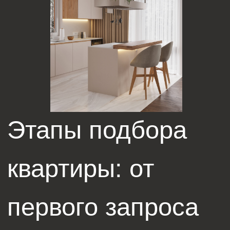
ключей
Понимание запроса клиента. Специалист
подробно выясняет ваши предпочтения:
район, метраж, этаж, вид из окна, количество
комнат и т.д.
Анализ рынка. На основе запроса
составляется список актуальных
предложений, учитываются новостройки,
вторичный рынок, акции и спецпредложения.
Всё это — часть профессионального подбора
квартиры СПб.
Организация просмотров. Подбор квартиры
включает предварительную запись,
сопровождение и консультации на всех
показах.
Юридическая проверка. Перед сделкой
проводится проверка документов, договоров,
условий покупки.
Сопровождение до получения ключей.
Помощь продолжается до момента передачи
квартиры, включая оформление ипотеки,
субсидий и других форм поддержки.
Такой подход исключает стресс, минимизирует
риски и помогает выбрать жилье, которое
действительно станет уютным и безопасным домом.
Подбор квартиры в новостройке особенно
выигрывает при грамотном сопровождении — ведь
ошибки здесь могут быть особенно дорогими.