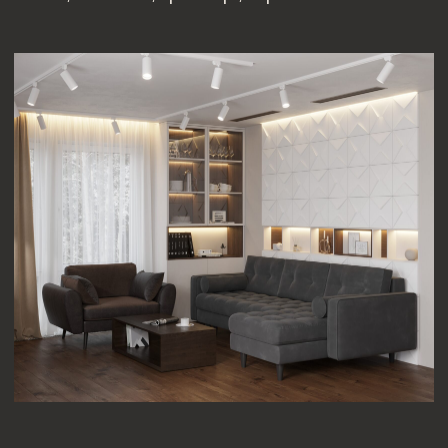
[ КОНТАКТЫ ]
ЖДЕМ ВАС В СТУДИИ ДЛЯ
ОБСУЖДЕНИЯ ПРОЕКТА
Санкт-Петербург,
Большая Конюшенная, 19/8, 5 этаж, офис 2
ПОСТРОИТЬ МАРШРУТ
Сочи,
Микрорайон центральный, улица Роз, 41
Москва,
Нижняя Сыромятническая улица, 10, стр.12