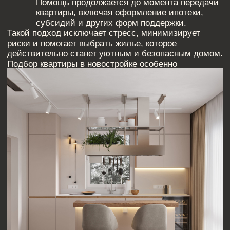
Новостройки Петербурга привлекательны не только
современными технологиями строительства и
улучшенными планировками, но и гибкими
условиями покупки. Однако у такого выбора есть
особенности:
Риски недостроя. Опытный специалист по
подбору квартиры в новостройке поможет
выбрать объект с минимальными рисками и
надежным застройщиком.
Выбор этапа строительства. На ранних
стадиях цена ниже, но выше
неопределенность. При выборе на
финальном этапе можно сразу заехать, но
стоимость возрастает.
Инфраструктура и транспорт. Не все районы
одинаково удобны. При подборе квартиры важно
учитывать не только квартиру, но и окружение:
школы, магазины, транспорт, парки.