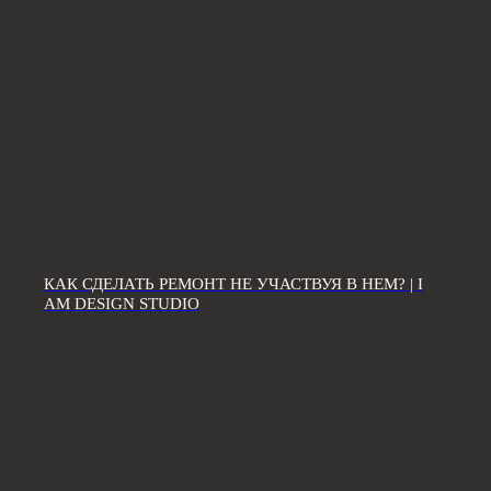
ИНФОРМАЦИЯ ДЛЯ ПАРТНЕРОВ
Дизайн интерьера квартир
Дизайн трехкомнатной квартиры
Дизайн четырехкомнатной квартиры
Дизайн пятикомнатной квартиры
Дизайн шестикомнатной квартиры
Дизайн двухуровневой квартиры
Дизайн квартиры 100 м2
Дизайн квартиры 120 м2
КАК СДЕЛАТЬ РЕМОНТ НЕ УЧАСТВУЯ В НЕМ? | I
Дизайн квартиры 90 м2
AM DESIGN STUDIO
Дизайн квартиры 80 м2
Дизайн квартиры 60 м2
Дизайн-студия IAMDES © 2016-2025
ИП Копчак В.А. ОГРН 317784700276041
Согласие на обработку персональных данных
Политика конфиденциальности
Условия оказания услуг