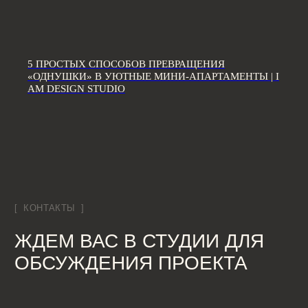
*Компания Meta Platforms Inc., владеющая социальными сетями
Facebook и Instagram, по решению суда от 21.03.2022 признана
экстремистской организацией, её деятельность на территории
России запрещена
5 ПРОСТЫХ СПОСОБОВ ПРЕВРАЩЕНИЯ
Разработка сайта
«ОДНУШКИ» В УЮТНЫЕ МИНИ-АПАРТАМЕНТЫ | I
AM DESIGN STUDIO