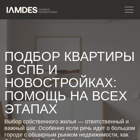
ПОДБОР КВАРТИРЫ
В СПБ И
НОВОСТРОЙКАХ:
ПОМОЩЬ НА ВСЕХ
ЭТАПАХ
Выбор собственного жилья — ответственный и
важный шаг. Особенно если речь идет о большом
городе с обширным рынком недвижимости, как
Санкт-Петербург. Подбор квартиры в
новостройке может стать настоящим
испытанием: огромное количество застройщиков,
планировок, локаций и нюансов. Именно поэтому
услуги профессионалов, которые оказывают
помощь на всех этапах подбора квартиры,
становятся всё более востребованными.
ЗАПИСАТЬСЯ НА
КОНСУЛЬТАЦИЮ