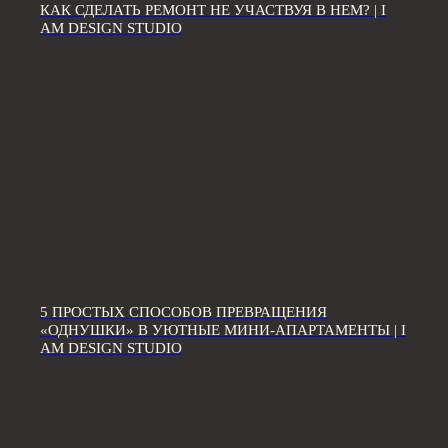
Дизайн пятикомнатной квартиры
КАК СДЕЛАТЬ РЕМОНТ НЕ УЧАСТВУЯ В НЕМ? | I
Дизайн шестикомнатной квартиры
AM DESIGN STUDIO
Дизайн двухуровневой квартиры
Дизайн квартиры 100 м2
Дизайн квартиры 120 м2
Дизайн квартиры 90 м2
Дизайн квартиры 80 м2
Дизайн квартиры 60 м2
Дизайн-студия IAMDES © 2016-2025
ИП Копчак В.А. ОГРН 317784700276041
Согласие на обработку персональных данных
Политика конфиденциальности
Условия оказания услуг
5 ПРОСТЫХ СПОСОБОВ ПРЕВРАЩЕНИЯ
«ОДНУШКИ» В УЮТНЫЕ МИНИ-АПАРТАМЕНТЫ | I
*Компания Meta Platforms Inc., владеющая социальными сетями
AM DESIGN STUDIO
Facebook и Instagram, по решению суда от 21.03.2022 признана
экстремистской организацией, её деятельность на территории
России запрещена
Разработка сайта