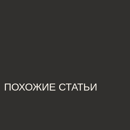
[ КОНТАКТЫ ]
ЖДЕМ ВАС В СТУДИИ ДЛЯ
ОБСУЖДЕНИЯ ПРОЕКТА
Санкт-Петербург,
Большая Конюшенная, 19/8, 5 этаж, офис 2
ПОСТРОИТЬ МАРШРУТ
Сочи,
Микрорайон центральный, улица Роз, 41
Москва,
Нижняя Сыромятническая улица, 10, стр.12