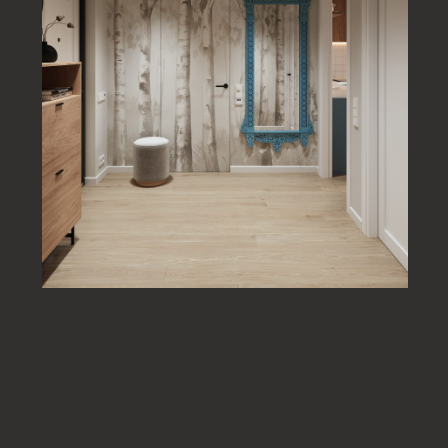
Комплектатор дизайн проектов — это специалист,
который отвечает за реализацию концепции через
конкретные позиции мебели и материалов.
Контроль бюджета
Комплектатор помогает подобрать альтернативы без
потери качества, если требуется оптимизация
расходов.
Логистика и сроки
Организация поставок — важная часть процесса.
Своевременная доставка мебели и материалов
позволяет соблюдать график ремонта.
Соответствие проекту
Каждый элемент проверяется на соответствие
дизайн-проекту. Это предотвращает визуальные и
технические ошибки.
Таким образом, комплектация интерьера становится
не дополнительной услугой, а обязательным этапом
для достижения качественного результата.
Профессиональная комплектация мебелью и
участие опытного комплектатора — это гарантия
того, что проект будет реализован без потери
качества и концепции.