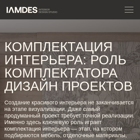
КОМПЛЕКТАЦИЯ
ИНТЕРЬЕРА: РОЛЬ
КОМПЛЕКТАТОРА
ДИЗАЙН ПРОЕКТОВ
Создание красивого интерьера не заканчивается
на этапе визуализации. Даже самый
продуманный проект требует точной реализации.
Именно здесь ключевую роль играет
комплектация интерьера — этап, на котором
подбираются мебель, отделочные материалы,
освещение и декор в соответствии с
утверждённой концепцией.
Профессиональная комплектация мебелью
позволяет сохранить идею дизайнера и избежать
расхождений между проектом и итоговым
результатом. А комплектатор дизайн проектов
становится связующим звеном между
заказчиком, поставщиками и строительной