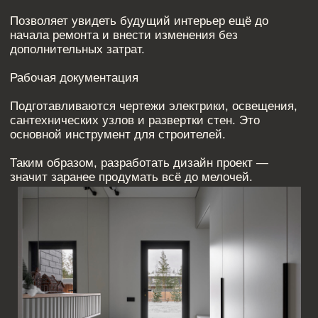
ПОЧЕМУ СТОИТ
ЗАКАЗАТЬ УСЛУГИ
РАЗРАБОТКИ ДИЗАЙН
ПРОЕКТОВ
Обращение к профессионалам позволяет получить
комплексное решение, а не набор разрозненных
идей.
Экономия времени
Специалисты берут на себя все этапы
проектирования — от анализа пространства до
подготовки документации.
Контроль бюджета
Грамотный интерьер дизайн проект помогает точно
рассчитать объёмы работ и материалов.