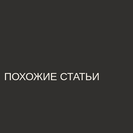
[ КОНТАКТЫ ]
ЖДЕМ ВАС В СТУДИИ ДЛЯ
ОБСУЖДЕНИЯ ПРОЕКТА
Санкт-Петербург,
Большая Конюшенная, 19/8, 5 этаж, офис 2
ПОСТРОИТЬ МАРШРУТ
Сочи,
Микрорайон центральный, улица Роз, 41
Москва,
Нижняя Сыромятническая улица, 10, стр.12