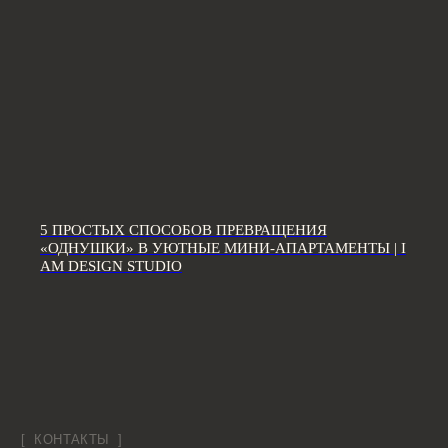
Дизайн трехкомнатной квартиры
Дизайн четырехкомнатной квартиры
Дизайн пятикомнатной квартиры
Дизайн шестикомнатной квартиры
Дизайн двухуровневой квартиры
Дизайн квартиры 100 м2
Дизайн квартиры 120 м2
Дизайн квартиры 90 м2
Дизайн квартиры 80 м2
Дизайн квартиры 60 м2
5 ПРОСТЫХ СПОСОБОВ ПРЕВРАЩЕНИЯ
«ОДНУШКИ» В УЮТНЫЕ МИНИ-АПАРТАМЕНТЫ | I
Дизайн-студия IAMDES © 2016-2025
AM DESIGN STUDIO
ИП Копчак В.А. ОГРН 317784700276041
Согласие на обработку персональных данных
Политика конфиденциальности
Условия оказания услуг
*Компания Meta Platforms Inc., владеющая социальными сетями
Facebook и Instagram, по решению суда от 21.03.2022 признана
экстремистской организацией, её деятельность на территории
России запрещена