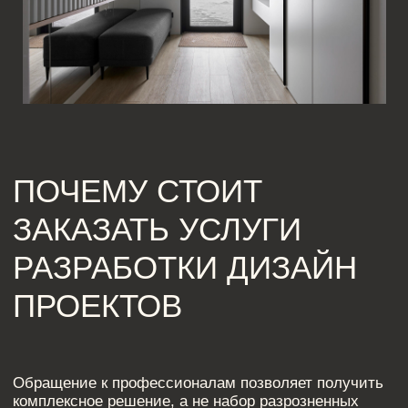
Индивидуальный подход
Каждое пространство создаётся с учётом образа
жизни, привычек и задач владельца.
Услуги разработки дизайн проектов особенно
актуальны для тех, кто ценит качество и
прозрачность процесса.
Проектирование рекомендуется как для новых
квартир, так и для объектов вторичного фонда.
Если планируется перепланировка, сложные
инженерные решения или нестандартные
материалы, интерьер дизайн проект становится
обязательным этапом. Он позволяет согласовать
изменения заранее и избежать технических ошибок.