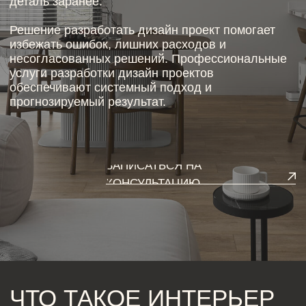
ЗАПИСАТЬСЯ НА
КОНСУЛЬТАЦИЮ
ЧТО ТАКОЕ ИНТЕРЬЕР
ДИЗАЙН ПРОЕКТ
И ИЗ ЧЕГО ОН СОСТОИТ
Полноценный интерьер дизайн проект — это не
просто красивые картинки. Это комплексная
документация, включающая творческую концепцию
и технические расчёты.
Концепция и стиль
На этом этапе формируется визуальное
направление интерьера: цветовая палитра,
материалы, атмосфера пространства.
Планировочные решения
Разрабатываются варианты зонирования,