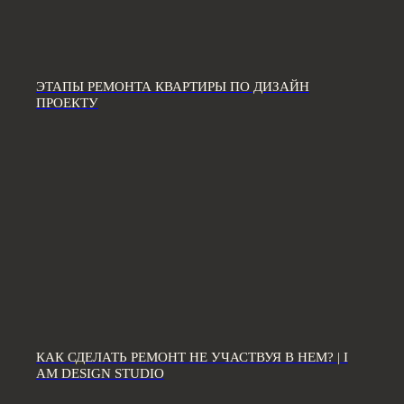
ЭТАПЫ РЕМОНТА КВАРТИРЫ ПО ДИЗАЙН
ЗВОНИТЕ ПО ТЕЛЕФОНУ:
ПРОЕКТУ
8 812 507 61 62
ПИШИТЕ НА ПОЧТУ:
hello@iamdes.ru
В СОЦИАЛЬНЫХ СЕТЯХ:
ИНФОРМАЦИЯ ДЛЯ ПАРТНЕРОВ
КАК СДЕЛАТЬ РЕМОНТ НЕ УЧАСТВУЯ В НЕМ? | I
AM DESIGN STUDIO
Дизайн интерьера квартир