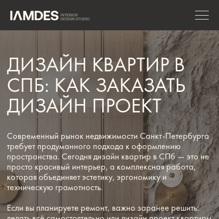
ДИЗАЙН КВАРТИР В
СПБ: КАК ЗАКАЗАТЬ
ДИЗАЙН ПРОЕКТ
Современный рынок недвижимости Санкт-Петербурга
требует продуманного подхода к оформлению
пространства. Сегодня дизайн квартир в СПб — это не
просто красивый интерьер, а комплексная работа,
которая объединяет эстетику, эргономику и
техническую грамотность.
Если вы планируете ремонт, важно заранее решить:
делать всё самостоятельно или дизайн проект квартиры
заказать у профессионалов. Практика показывает, что
комплексный дизайн квартиры под ключ помогает
избежать ошибок и значительно экономит время.
ЗАПИСАТЬСЯ НА КОНСУЛЬТАЦИЮ