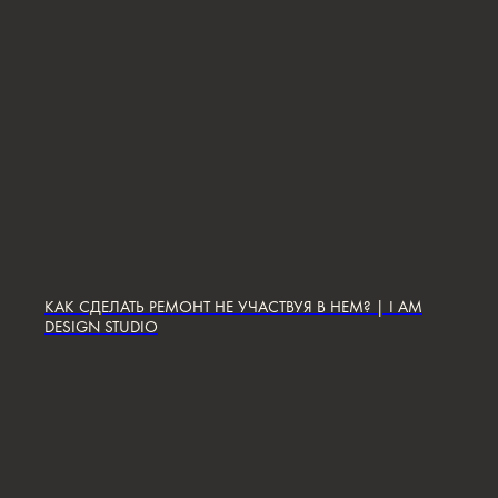
ЗВОНИТЕ ПО ТЕЛЕФОНУ:
8 812 507 61 62
ПИШИТЕ НА ПОЧТУ:
hello@iamdes.ru
В СОЦИАЛЬНЫХ СЕТЯХ:
КАК СДЕЛАТЬ РЕМОНТ НЕ УЧАСТВУЯ В НЕМ? | I AM
DESIGN STUDIO
ИНФОРМАЦИЯ ДЛЯ ПАРТНЕРОВ
Дизайн интерьера квартир
Дизайн трехкомнатной квартиры
Дизайн четырехкомнатной квартиры