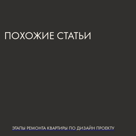
[ КОНТАКТЫ ]
ЖДЕМ ВАС В СТУДИИ
ДЛЯ ОБСУЖДЕНИЯ
ПРОЕКТА
Санкт-Петербург,
Большая Конюшенная, 19/8, 5 этаж, офис 2
ПОСТРОИТЬ МАРШРУТ
Сочи,
Микрорайон центральный, улица Роз,
41
Москва,
Нижняя Сыромятническая улица, 10, стр.12
ЭТАПЫ РЕМОНТА КВАРТИРЫ ПО ДИЗАЙН ПРОЕКТУ