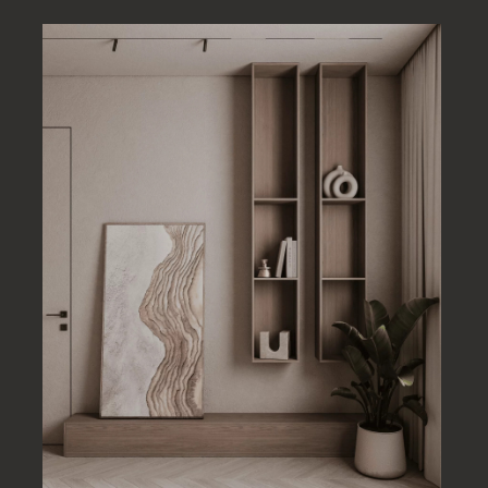
ДИЗАЙН КВАРТИР В СПБ:
ОСОБЕННОСТИ ГОРОДА
Дизайн квартир в СПб имеет свою специфику. Историческая
застройка, высокие потолки, нестандартные окна и сложные
планировки требуют внимательного подхода.
В современных проектах всё чаще используются:
светлые и нейтральные оттенки
натуральные материалы
встроенные системы хранения
продуманное многоуровневое освещение
сочетание классики и минимализма
Главная задача — сохранить атмосферу города и при этом
создать современное, функциональное пространство.
Грамотно реализованный дизайн квартир в СПб повышает
не только уровень комфорта, но и рыночную стоимость
жилья. Заказывая дизайн квартиры под ключ, вы получаете
продуманное пространство, где каждая деталь работает на