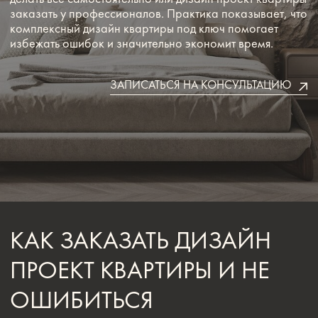
КАК ЗАКАЗАТЬ ДИЗАЙН
ПРОЕКТ КВАРТИРЫ И НЕ
ОШИБИТЬСЯ
Если вы приняли решение дизайн проект квартиры заказать,
важно учитывать несколько критериев выбора студии или
специалиста.
Портфолио
Изучите реализованные проекты. Они должны
демонстрировать разнообразие стилей и грамотные
планировочные решения.
Прозрачность этапов
Надёжная команда предлагает понятную структуру работы:
техническое задание, планировки, визуализация, рабочая
документация, сопровождение.
Индивидуальный подход