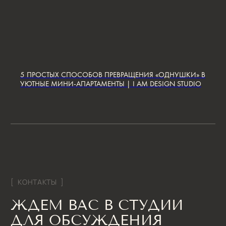
Дизайн пятикомнатной квартиры
Дизайн шестикомнатной квартиры
Дизайн двухуровневой квартиры
Дизайн квартиры 100 м2
Дизайн квартиры 120 м2
Дизайн квартиры 90 м2
Дизайн квартиры 80 м2
Дизайн квартиры 60 м2
5 ПРОСТЫХ СПОСОБОВ ПРЕВРАЩЕНИЯ «ОДНУШКИ» В
УЮТНЫЕ МИНИ-АПАРТАМЕНТЫ | I AM DESIGN STUDIO
Дизайн-студия IAMDES © 2016-2025
ИП Копчак В.А. ОГРН 317784700276041
Согласие на обработку персональных данных
Политика конфиденциальности
Условия оказания услуг
*Компания Meta Platforms Inc., владеющая социальными сетями
Facebook и Instagram, по решению суда от 21.03.2022 признана
экстремистской организацией, её деятельность на территории
России запрещена
Разработка сайта