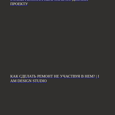
ПРОЕКТУ
ЗВОНИТЕ ПО ТЕЛЕФОНУ:
8 812 507 61 62
ПИШИТЕ НА ПОЧТУ:
hello@iamdes.ru
КАК СДЕЛАТЬ РЕМОНТ НЕ УЧАСТВУЯ В НЕМ? | I
В СОЦИАЛЬНЫХ СЕТЯХ:
AM DESIGN STUDIO
ИНФОРМАЦИЯ ДЛЯ ПАРТНЕРОВ