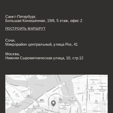
*Компания Meta Platforms Inc., владеющая социальными сетями
Facebook и Instagram, по решению суда от 21.03.2022 признана
экстремистской организацией, её деятельность на территории
России запрещена
Разработка сайта