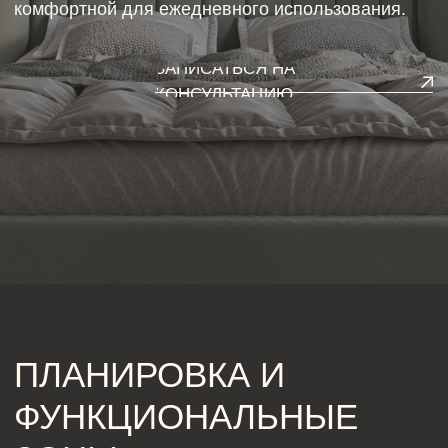
ПЛАНИРОВКА И
ФУНКЦИОНАЛЬНЫЕ
ЗОНЫ
Эффективная планировка — ключ к успешному
дизайну кухни современной. При этом важно
продумать расположение рабочих зон, столовой и
зоны хранения, чтобы интерьер современной кухни
был удобным и эргономичным. Для интерьеров
кухни в современном стиле дизайнеры рекомендуют
использовать открытые пространства и
минималистичные решения, что позволяет
оптимально использовать площадь и создать
ощущение легкости.