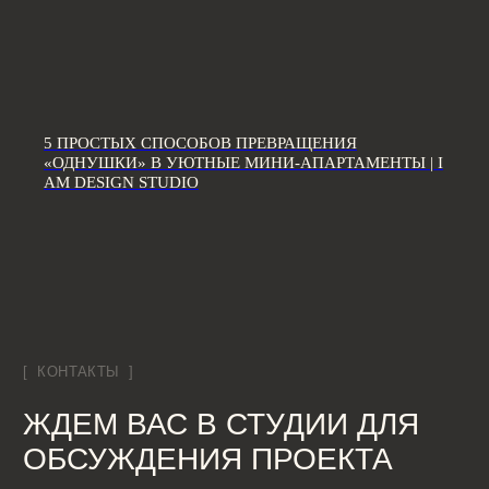
Дизайн интерьера квартир
Дизайн трехкомнатной квартиры
Дизайн четырехкомнатной квартиры
Дизайн пятикомнатной квартиры
5 ПРОСТЫХ СПОСОБОВ ПРЕВРАЩЕНИЯ
Дизайн шестикомнатной квартиры
«ОДНУШКИ» В УЮТНЫЕ МИНИ-АПАРТАМЕНТЫ | I
Дизайн двухуровневой квартиры
AM DESIGN STUDIO
Дизайн квартиры 100 м2
Дизайн квартиры 120 м2
Дизайн квартиры 90 м2
Дизайн квартиры 80 м2
Дизайн квартиры 60 м2
Дизайн-студия IAMDES © 2016-2025
ИП Копчак В.А. ОГРН 317784700276041
Согласие на обработку персональных данных
Политика конфиденциальности
Условия оказания услуг