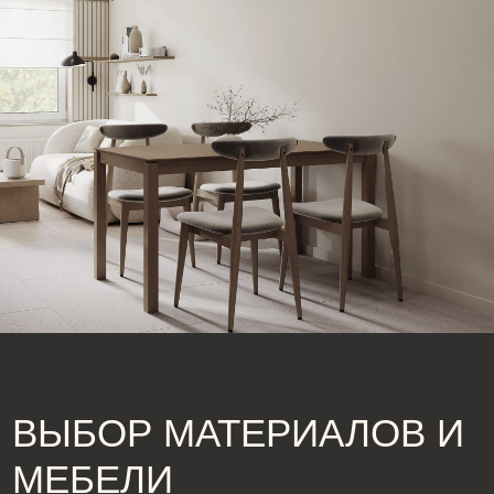
Качественные и современные материалы помогают
подчеркнуть стиль интерьера современной кухни.
При дизайне кухни современной стоит выбирать
практичные поверхности для столешниц, фасадов и
пола, которые легко очищаются и долговечны.
Интерьеры кухни в современном стиле включают
сочетание натурального дерева, металла и стекла,
что создаёт гармоничную и уютную атмосферу.
Освещение играет важную роль в интерьере
современной кухни, создавая комфорт и визуальное
расширение пространства. Для дизайна кухни
современной рекомендуется комбинировать общее
освещение с локальными светильниками над
рабочими зонами. Элементы декора и аксессуары
помогают оживить интерьеры кухни в современном
стиле, добавляя индивидуальности и подчёркивая
выбранный стиль.
Выбор цвета влияет на восприятие пространства и
настроение. В интерьере современной кухни часто
используются нейтральные и пастельные тона,
которые создают ощущение простора и света. При
дизайне кухни современной можно добавить
акцентные цвета в текстиле или мебели, чтобы
сделать интерьеры кухни в современном стиле
яркими и живыми, сохраняя гармонию и уют.