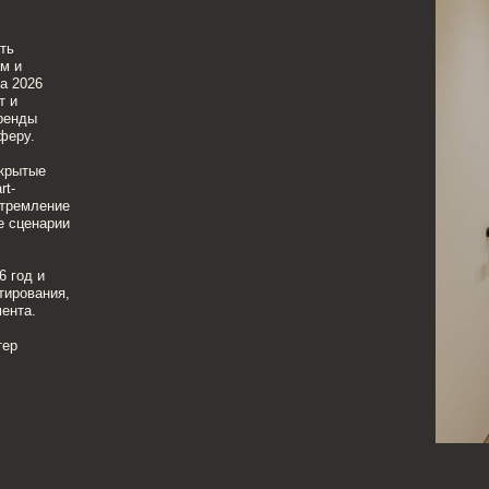
ие
ии
я,