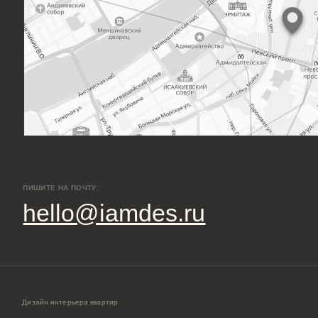
айн интерьера квартир
айн трехкомнатной квартиры
Дизайн квартиры 100 м2
айн четырехкомнатной квартиры
Дизайн квартиры 120 м2
айн пятикомнатной квартиры
Дизайн квартиры 90 м2
*К
айн шестикомнатной квартиры
Дизайн квартиры 80 м2
Fa
экстрем
йн двухуровневой квартиры
Дизайн квартиры 60 м2