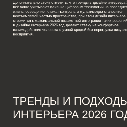
восприятия.
ТРЕНДЫ И ПОДХОДЫ В
ИНТЕРЬЕРА 2026 ГОД
Анализируя тренды в дизайне интерьера 2026 год, можно выделить
устойчивый переход к экологичным материалам, плавным формам и
многофункциональным пространствам, при этом дизайн интерьера 2026
становится более технологичным и «умным». Важную роль играет и
визуальная простота, которую поддерживает дизайн интерьера тренды
2026, ориентированный на спокойную и сбалансированную атмосферу.
Кроме того, дизайн интерьера тренды 2026 активно используют скрытые