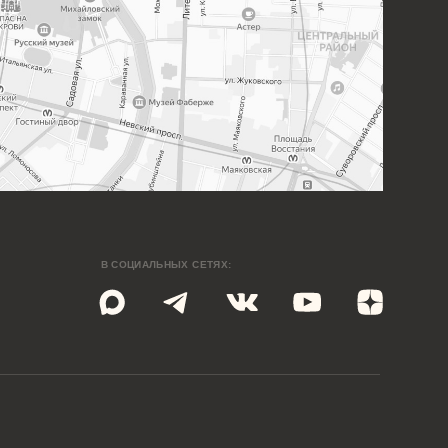
Разработка сайта
омпания Meta Platforms Inc., владеющая социальными сетями
cebook и Instagram, по решению суда от 21.03.2022 признана
истской организацией, её деятельность на территории России
запрещена