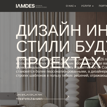
О НАС
УСЛУГИ
ПОРТФОЛИО
О СТУДИИ
ДИЗАЙН ИНТЕРЬЕРА
ДИЗАЙН ИНТ
ВАКАНСИИ
АВТОРСКИЙ НАДЗОР
АРХИТЕКТУРНОЕ ПРОЕКТИРО
РЕМОНТНЫЕ РАБОТЫ
СТИЛИ БУДУ
ИНЖЕНЕРНЫЕ ПРОЕКТЫ
КОНСУЛЬТАЦИИ
ПРОЕКТАХ
ДРУГОЕ
В ближайшие годы тренды в дизайне интерьера 2026 год фор
к созданию жилых и коммерческих пространств, где важны не 
функциональность, экологичность и адаптивность. Современ
становятся более персонализированными, а дизайнеры все ч
строгих шаблонов в пользу гибких решений, отражающих обра
ЗАПИСАТЬСЯ НА
КОНСУЛЬТАЦИЮ