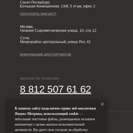
Диз
Дизайн-студия IAMDES © 2016-2025
ИП Копчак В.А. ОГРН 317784700276041
Диз
Диз
Диз
Согласие на обработку персональных данных
Диз
Политика конфиденциальности
Условия оказания услуг
Диза
К нашему сайту подключен сервис веб-аналитики
Яндекс Метрика, использующий cookie
—
небольшие текстовые файлы, размещаемых на вашем
компьютере с целью анализа пользовательской
активности. Вы даете свое согласие на обработку