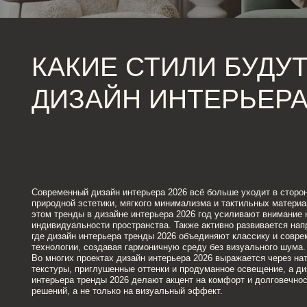
КАКИЕ СТИЛИ БУДУТ 
ДИЗАЙН ИНТЕРЬЕРА 20
Современный дизайн интерьера 2026 всё больше уходит в сторону
природной эстетики, мягкого минимализма и тактильных материалов, при
этом тренды в дизайне интерьера 2026 год усиливают внимание к
индивидуальности пространства. Также активно развивается направление
где дизайн интерьера тренды 2026 объединяют классику и современные
технологии, создавая гармоничную среду без визуального шума.
Во многих проектах дизайн интерьера 2026 выражается через натуральны
текстуры, приглушенные оттенки и продуманное освещение, а дизайн
интерьера тренды 2026 делают акцент на комфорт и долговечность
решений, а не только на визуальный эффект.
Дополнительно стоит отметить, что тренды в дизайне интерьера 2026 год
всё чаще учитывают влияние цифровых технологий на повседневную
жизнь: освещение, климат-контроль и мультимедиа становятся
неотъемлемой частью пространства, при этом дизайн интерьера 2026
стремится к максимальной незаметной интеграции таких решений, а трен
в дизайне интерьера 2026 год делают ставку на комфортное
взаимодействие человека с умной средой без перегрузки визуального