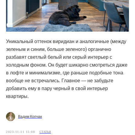
Уникальный оттенок виридиан и аналогичные (между
зеленым и синим, больше зеленого) органично
разбавят светлый белый или серый интерьер с
холодным фоном. Он будет шикарно смотреться даже
[ КОНТАКТЫ ]
в лофте и минимализме, где раньше подобные тона
ЖДЕМ ВАС В СТУДИИ ДЛЯ
вообще не встречались. Главное — не забудьте
ОБСУЖДЕНИЯ ПРОЕКТА
добавить ему в пару черный в свой интерьер
квартиры.
Санкт-Петербург,
Большая Конюшенная, 19/8, 5 этаж, офис 2
ПОСТРОИТЬ МАРШРУТ
Вадим Копчак
Сочи,
Микрорайон центральный, улица Роз, 41
2023-11-11 15:08
СТАТЬИ