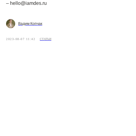
– hello@iamdes.ru
Вадим Копчак
2023-08-07 11:42
СТАТЬИ
[ КОНТАКТЫ ]
ЖДЕМ ВАС В СТУДИИ ДЛЯ
ОБСУЖДЕНИЯ ПРОЕКТА
Санкт-Петербург,
Большая Конюшенная, 19/8, 5 этаж, офис 2
ПОСТРОИТЬ МАРШРУТ