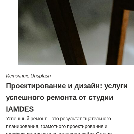
Дизайн-студия IAMDES © 2016-2025
ИП Копчак В.А. ОГРН 317784700276041
Согласие на обработку персональных данных
Политика конфиденциальности
Условия оказания услуг
*Компания Meta Platforms Inc., владеющая социальными сетями
Facebook и Instagram, по решению суда от 21.03.2022 признана
экстремистской организацией, её деятельность на территории
России запрещена
Разработка сайта
Источник: Unsplash
Проектирование и дизайн: услуги
успешного ремонта от студии
IAMDES
Успешный ремонт – это результат тщательного
планирования, грамотного проектирования и