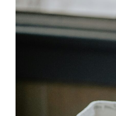
Сочи,
Микрорайон центральный, улица Роз, 41
Москва,
Нижняя Сыромятническая улица, 10, стр.12
ЗВОНИТЕ ПО ТЕЛЕФОНУ:
8 812 507 61 62
ПИШИТЕ НА ПОЧТУ:
hello@iamdes.ru