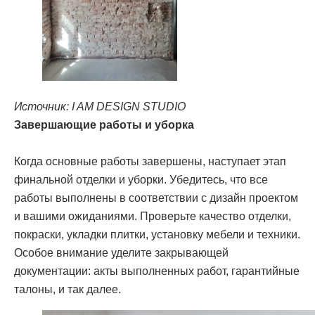
Источник: I AM DESIGN STUDIO
Завершающие работы и уборка
Когда основные работы завершены, наступает этап
финальной отделки и уборки. Убедитесь, что все
[ КОНТАКТЫ ]
работы выполнены в соответствии с дизайн проектом
ЖДЕМ ВАС В СТУДИИ ДЛЯ
и вашими ожиданиями. Проверьте качество отделки,
ОБСУЖДЕНИЯ ПРОЕКТА
покраски, укладки плитки, установку мебели и техники.
Особое внимание уделите закрывающей
документации: акты выполненных работ, гарантийные
Санкт-Петербург,
талоны, и так далее.
Большая Конюшенная, 19/8, 5 этаж, офис 2
ПОСТРОИТЬ МАРШРУТ