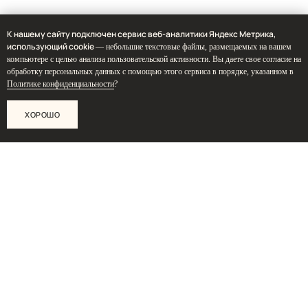
ПИШИТЕ НА ПОЧТУ:
hello@iamdes.ru
К нашему сайту подключен сервис веб-аналитики Яндекс Метрика,
использующий cookie
— небольшие текстовые файлы, размещаемых на вашем
компьютере с целью анализа пользовательской активности. Вы даете свое согласие на
обработку персональных данных с помощью этого сервиса в порядке, указанном в
В СОЦИАЛЬНЫХ СЕТЯХ:
Политике конфиденциальности
?
ХОРОШО
ИНФОРМАЦИЯ ДЛЯ ПАРТНЕРОВ
Дизайн интерьера квартир
Дизайн трехкомнатной квартиры
Дизайн четырехкомнатной квартиры
Дизайн пятикомнатной квартиры
Дизайн шестикомнатной квартиры
Дизайн двухуровневой квартиры
Дизайн квартиры 100 м2
Дизайн квартиры 120 м2