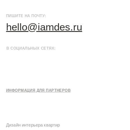
Политика конфиденциальности
Условия оказания услуг
*Компания Meta Platforms Inc., владеющая социальными сетями
Facebook и Instagram, по решению суда от 21.03.2022 признана
экстремистской организацией, её деятельность на территории
России запрещена
Разработка сайта