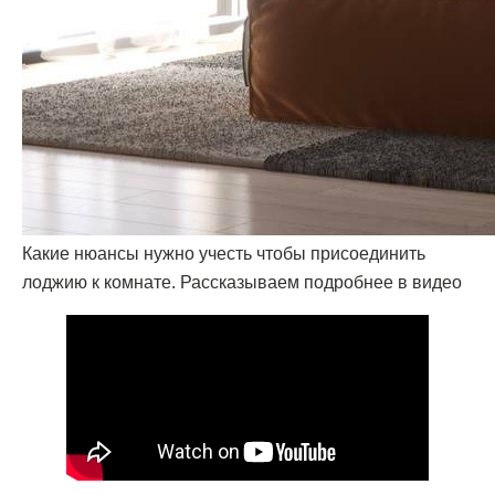
[ КОНТАКТЫ ]
ЖДЕМ ВАС В СТУДИИ ДЛЯ
Какие нюансы нужно учесть чтобы присоединить
ОБСУЖДЕНИЯ ПРОЕКТА
лоджию к комнате. Рассказываем подробнее в видео
Санкт-Петербург,
Большая Конюшенная, 19/8, 5 этаж, офис 2
ПОСТРОИТЬ МАРШРУТ
Сочи,
Микрорайон центральный, улица Роз, 41
Москва,
Нижняя Сыромятническая улица, 10, стр.12