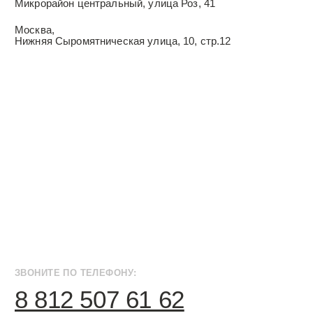
ИНФОРМАЦИЯ ДЛЯ ПАРТНЕРОВ
Дизайн интерьера квартир
Дизайн трехкомнатной квартиры
Дизайн четырехкомнатной квартиры
Дизайн пятикомнатной квартиры
Дизайн шестикомнатной квартиры
Дизайн двухуровневой квартиры
Дизайн квартиры 100 м2
Дизайн квартиры 120 м2
Дизайн квартиры 90 м2
Дизайн квартиры 80 м2
Дизайн квартиры 60 м2
Дизайн-студия IAMDES © 2016-2025
ИП Копчак В.А. ОГРН 317784700276041
Согласие на обработку персональных данных