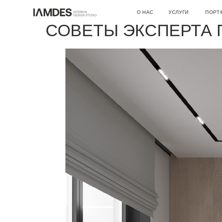
СЕРЫЙ ЦВЕТ В ДИЗ
О НАС
УСЛУГИ
ПОРТФОЛИО
СОВЕТЫ ЭКСПЕРТА
О СТУДИИ
ДИЗАЙН ИНТЕРЬЕРА
ВАКАНСИИ
АВТОРСКИЙ НАДЗОР
АРХИТЕКТУРНОЕ ПРОЕКТИРО
РЕМОНТНЫЕ РАБОТЫ
ИНЖЕНЕРНЫЕ ПРОЕКТЫ
КОНСУЛЬТАЦИИ
ДРУГОЕ