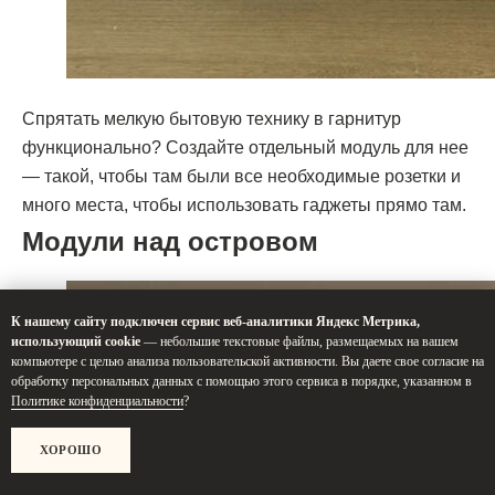
Спрятать мелкую бытовую технику в гарнитур
функционально? Создайте отдельный модуль для нее
[ КОНТАКТЫ ]
— такой, чтобы там были все необходимые розетки и
ЖДЕМ ВАС В СТУДИИ ДЛЯ
много места, чтобы использовать гаджеты прямо там.
ОБСУЖДЕНИЯ ПРОЕКТА
Модули над островом
Санкт-Петербург,
Большая Конюшенная, 19/8, 5 этаж, офис 2
К нашему сайту подключен сервис веб-аналитики Яндекс Метрика,
ПОСТРОИТЬ МАРШРУТ
использующий cookie
— небольшие текстовые файлы, размещаемых на вашем
компьютере с целью анализа пользовательской активности. Вы даете свое согласие на
Сочи,
обработку персональных данных с помощью этого сервиса в порядке, указанном в
Микрорайон центральный, улица Роз, 41
Политике конфиденциальности
?
Москва,
Нижняя Сыромятническая улица, 10, стр.12
ХОРОШО