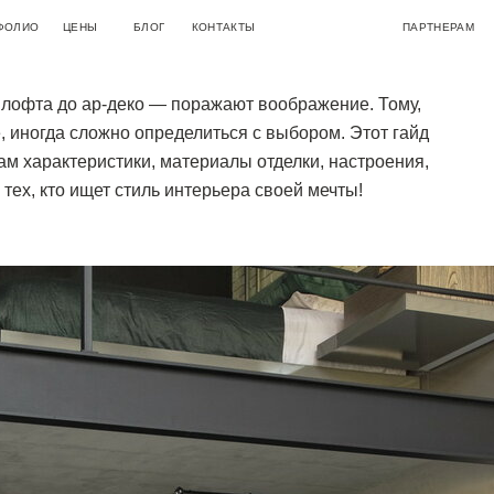
ЫХ СТИЛЕЙ В ДИЗАЙНЕ
ЦЕНЫ
БЛОГ
КОНТАКТЫ
ПАРТНЕРАМ
АВТОРСКИЙ
ТАРИФЫ
ДИЗАЙН КВАРТИР
КОНСУЛЬТАЦИЯ ПО ВЫБОРУ КВАРТИРЫ
ПРИЕМКА КВАРТИРЫ
НАДЗОР
КОМПЛЕКСНЫЙ АВТОРСКИЙ
АКЦИИ
ДИЗАЙН ДОМОВ
БЕСПЛАТНАЯ КОНСУЛЬТАЦИЯ С ДИЗАЙНЕРОМ
АУДИТ ДИЗАЙН-ПРОЕКТА
 лофта до ар-деко — поражают воображение. Тому,
НАДЗОР
ВАНИЕ
ПЛАНИРОВОЧНОЕ РЕШЕНИЕ ДОМА (КВАРТИРЫ)
КОМПЛЕКТАЦИЯ
е, иногда сложно определиться с выбором. Этот гайд
ам характеристики, материалы отделки, настроения,
тех, кто ищет стиль интерьера своей мечты!