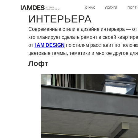
ТОП-10 СОВРЕМЕНН
О НАС
УСЛУГИ
ПОРТФОЛИО
ИНТЕРЬЕРА
О СТУДИИ
ДИЗАЙН ИНТЕРЬЕРА
ВАКАНСИИ
АВТОРСКИЙ НАДЗОР
Современные стили в дизайне интерьера — от
АРХИТЕКТУРНОЕ ПРОЕКТИРО
кто планирует сделать ремонт в своей квартир
РЕМОНТНЫЕ РАБОТЫ
от
I AM DESIGN
по стилям расставит по полочк
ИНЖЕНЕРНЫЕ ПРОЕКТЫ
цветовые гаммы, тематики и многое другое для 
КОНСУЛЬТАЦИИ
Лофт
ДРУГОЕ