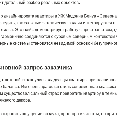
ит детальный разбор реальных объектов.
р дизайн-проекта квартиры в ЖК Мадонна Бенуа «Северна
ледить, как сложные эстетические задачи интегрируются в
жилья. Этот кейс демонстрирует работу с пространством, г
 гармонично соединяются с суровым северным контекстом 
рные системы становятся невидимой основой безупречног
новной запрос заказчика
 с которой столкнулись владельцы квартиры при планиров
е баланса. Им очень нравился стиль современная классика
ом существовал сильный страх превратить квартиру в темн
яжелого декора.
 сохранить ощущение воздуха, простора и чистоты, но при 