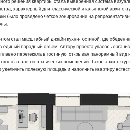
ного решения квартиры стала выверенная система визуал
ства, характерный для классической итальянской архитект
вки было проведено четкое зонирование на репрезентатив
оны.
ом стал масштабный дизайн кухни-гостиной, где обеденна
в единый парадный объем. Автору проекта удалось организ
 плавно перетекала в гостиную, открывая панорамный вид н
тность спален и технических помещений. Такое архитекту
 увеличить полезную площадь и наполнить квартиру естес