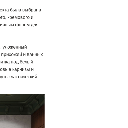
оекта была выбрана
го, кремового и
тличным фоном для
т, уложенный
В прихожей и ванных
итка под белый
совые карнизы и
уть классический