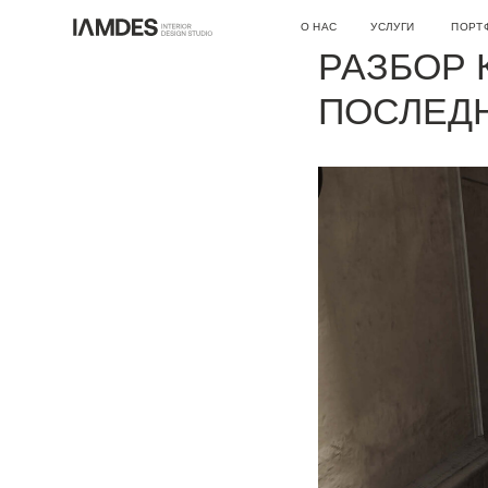
ПРИМЕР 
О НАС
УСЛУГИ
ПОРТФОЛИО
РАЗБОР 
О СТУДИИ
ДИЗАЙН ИНТЕРЬЕРА
ПОСЛЕД
ВАКАНСИИ
АВТОРСКИЙ НАДЗОР
АРХИТЕКТУРНОЕ ПРОЕКТИРО
РЕМОНТНЫЕ РАБОТЫ
ИНЖЕНЕРНЫЕ ПРОЕКТЫ
КОНСУЛЬТАЦИИ
ДРУГОЕ