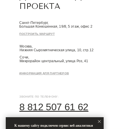
Санкт-Петербург,
Большая Конюшенная, 19/8, 5 этаж, офис 2
ПОСТРОИТЬ МАРШРУТ
Москва,
Нижняя Сыромятническая улица, 10, стр.12
Сочи,
Микрорайон центральный, улица Роз, 41
ИНФОРМАЦИЯ ДЛЯ ПАРТНЕРОВ
ЗВОНИТЕ ПО ТЕЛЕФОНУ:
ПИШ
8 812 507 61 62
h
Диз
Дизайн-студия IAMDES © 2016-2025
ИП Копчак В.А. ОГРН 317784700276041
Диз
К нашему сайту подключен сервис веб-аналитики
Диз