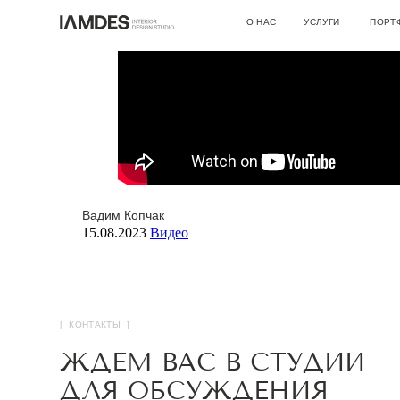
ЗАМЕРЫ НА ОБЪЕК
О НАС
УСЛУГИ
ПОРТФОЛИО
О СТУДИИ
ДИЗАЙН ИНТЕРЬЕРА
ВАКАНСИИ
АВТОРСКИЙ НАДЗОР
АРХИТЕКТУРНОЕ ПРОЕКТИРО
РЕМОНТНЫЕ РАБОТЫ
ИНЖЕНЕРНЫЕ ПРОЕКТЫ
КОНСУЛЬТАЦИИ
ДРУГОЕ
Вадим Копчак
15.08.2023
Видео
[ КОНТАКТЫ ]
ЖДЕМ ВАС В СТУДИИ
ДЛЯ ОБСУЖДЕНИЯ
ПРОЕКТА