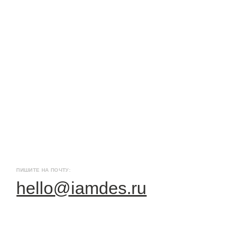
ИТЕ НА ПОЧТУ:
ello@iamdes.ru
айн интерьера квартир
айн трехкомнатной квартиры
Дизайн квартиры 100 м2
айн четырехкомнатной квартиры
Дизайн квартиры 120 м2