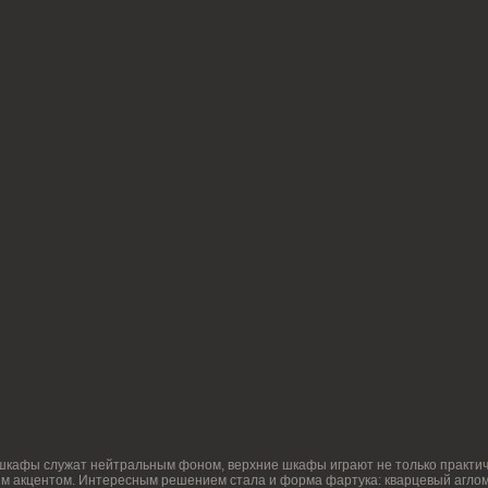
ужат нейтральным фоном, верхние шкафы играют не только практическую, но и эстетич
ом. Интересным решением стала и форма фартука: кварцевый агломерат — материал 
нная краска. Кроме того, учитывая пожелания Заказчиков, получилось удачно размести
ники притягивают взгляд на обеденную зону, подчеркивая ее важность как сердца дом