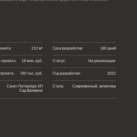
212 м²
Срок разработки:
180 дней
. руб.
Статус:
На реализации
. руб.
Год разработки:
2022
рг, КП
Стиль:
Современный, эклектика
емени
ставления о будущем интерьере. Определив
е различных фактур стали главной
ьи, так и их гостей.