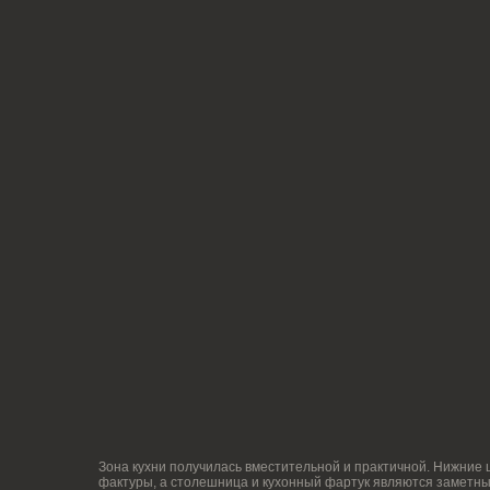
Зона кухни получилась вместительной и практичной. Нижние шкафы сл
фактуры, а столешница и кухонный фартук являются заметным акцент
тонкой полосы, а продолжает фартук устойчивая к загрязнениям насте
окна. Обеденный стол достаточно вместительный, а подвесные светиль