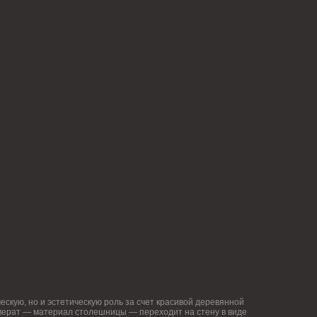
ескую роль за счет красивой деревянной
столешницы — переходит на стену в виде
ть кухонную столешницу с мойкой по центру
а.