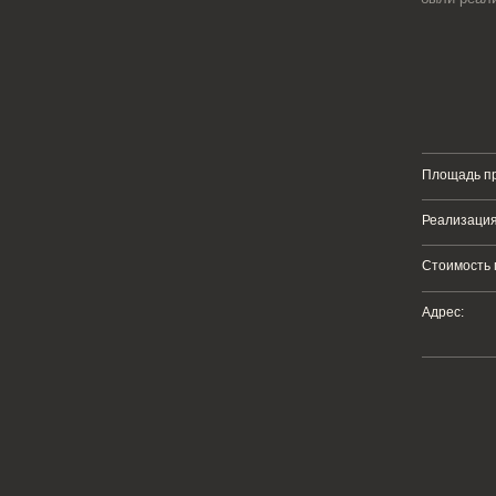
Площадь проекта:
Реализация проекта:
18 млн
Стоимость проекта:
780 тыс
Адрес:
Санкт-Петербу
Сад Вр
ничный дизайн, в котором могли бы сочетаться их отличные друг от друга пред
ь сложные фактуры и формы, не жертвуя при этом уютом. Бежевые оттенки в вид
и искусстве, выделены все необходимые зоны времяпрепровождения как самой сем
НИЕ 1 ЭТАЖ