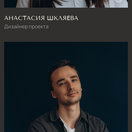
ПИШИТЕ НА ПОЧТУ:
hello@iamdes.ru
В СОЦИАЛЬНЫХ СЕТЯХ:
ИНФОРМАЦИЯ ДЛЯ ПАРТНЕРОВ
Дизайн интерьера квартир
Дизайн трехкомнатной квартиры
Дизайн четырехкомнатной квартиры
Дизайн пятикомнатной квартиры
Дизайн шестикомнатной квартиры
Дизайн двухуровневой квартиры
Дизайн квартиры 100 м2
Дизайн квартиры 120 м2