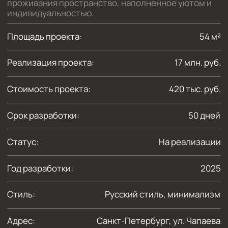
Стиль:
Русский стиль, минимализм
Адрес:
Санкт-Петербург, ул. Чапаева
ПОДРОБНЕЕ
Этапы создания дизайн-проекта для
апартаментов в ЖК Мануфактура James Beck
1. Задачи и концепция проекта
Основной задачей проекта было создание
многофункционального пространства
на небольшой площади, удовлетворяющего
запросам и образу жизни заказчиков. Концепция
включает в себя гармоничное сочетание
практичности и творческого подхода
к оформлению интерьера. Визуально требовалось
создать пространство, наполненное уютом,
с проявлением индивидуального характера
будущих жителей квартиры и отражающее
их творческий характер.
2. Разработка планировочного решения