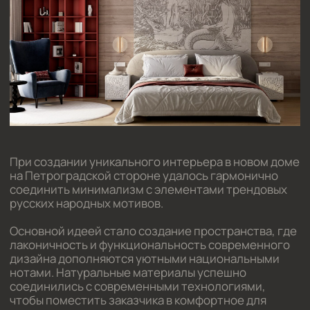
При создании уникального интерьера в новом доме
на Петроградской стороне удалось гармонично
соединить минимализм с элементами трендовых
русских народных мотивов.
Основной идеей стало создание пространства, где
лаконичность и функциональность современного
дизайна дополняются уютными национальными
нотами. Натуральные материалы успешно
соединились с современными технологиями,
чтобы поместить заказчика в комфортное для
проживания пространство, наполненное уютом и
индивидуальностью.
Площадь проекта:
54 м²
Реализация проекта:
17 млн. руб.
Стоимость проекта:
420 тыс. руб.
Срок разработки:
50 дней
Статус:
На реализации
Год разработки:
2025