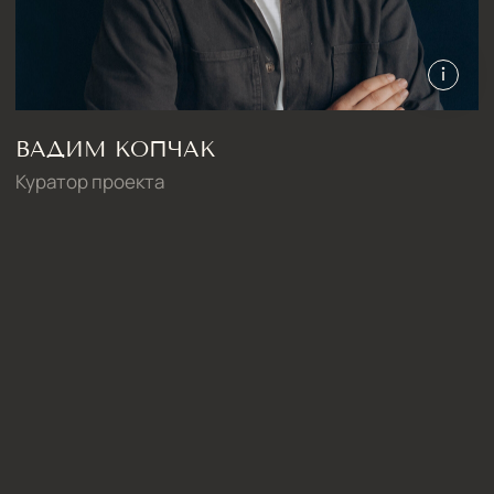
Дизайн квартиры 90 м2
Дизайн квартиры 80 м2
Дизайн квартиры 60 м2
Дизайн-студия IAMDES © 2016-2025
ИП Копчак В.А. ОГРН 317784700276041
Согласие на обработку персональных данных
Политика конфиденциальности
Условия оказания услуг
*Компания Meta Platforms Inc., владеющая социальными сетями
Facebook и Instagram, по решению суда от 21.03.2022 признана
экстремистской организацией, её деятельность на территории
России запрещена
Разработка сайта