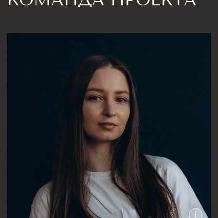
Санкт-Петербург,
Большая Конюшенная, 19/8, 5 этаж, офис 2
ПОСТРОИТЬ МАРШРУТ
Сочи,
Микрорайон центральный, улица Роз,
41
Москва,
Нижняя Сыромятническая улица, 10, стр.12
ЗВОНИТЕ ПО ТЕЛЕФОНУ:
8 812 507 61 62