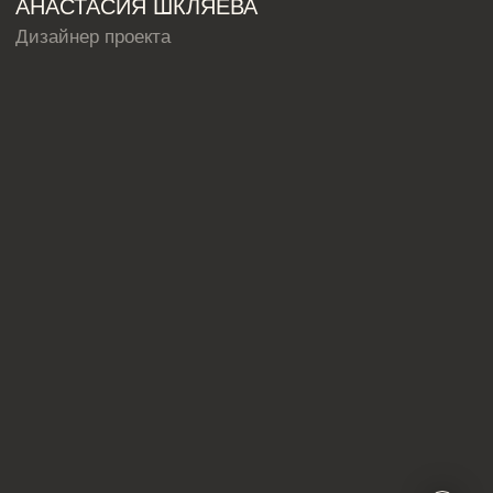
hello@iamdes.ru
В СОЦИАЛЬНЫХ СЕТЯХ:
ИНФОРМАЦИЯ ДЛЯ ПАРТНЕРОВ
Дизайн интерьера квартир
Дизайн трехкомнатной квартиры
Дизайн четырехкомнатной квартиры
Дизайн пятикомнатной квартиры
Дизайн шестикомнатной квартиры
Дизайн двухуровневой квартиры
Дизайн квартиры 100 м2
Дизайн квартиры 120 м2
Дизайн квартиры 90 м2
Дизайн квартиры 80 м2