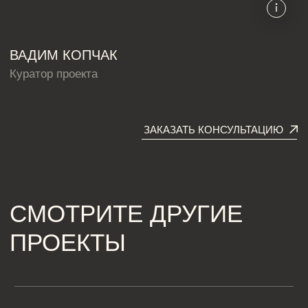
Дизайн квартиры 60 м2
Дизайн-студия IAMDES © 2016-2025
ИП Копчак В.А. ОГРН 317784700276041
Согласие на обработку персональных данных
Политика конфиденциальности
Условия оказания услуг
*Компания Meta Platforms Inc., владеющая социальными сетями
Facebook и Instagram, по решению суда от 21.03.2022 признана
экстремистской организацией, её деятельность на территории
России запрещена
Разработка сайта