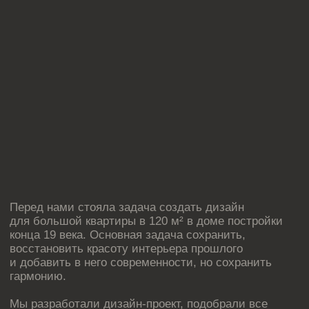
Перед нами стояла задача создать дизайн
для большой квартиры в 120 м² в доме постройки
конца 19 века. Основная задача сохранить,
восстановить красоту интерьера прошлого
и добавить в него современности, но сохранить
гармонию.
Мы разработали дизайн-проект, подобрали все
необходимые материалы, нашли специалистов
по ремонту, реставрации лепнины, дверей, оконных
блоков, наш менеджер проектов на блошином рынке
искал ручки для дверей.
Площадь проекта:
120 м²
Реализация проекта:
18 млн. руб.
Стоимость проекта:
550 тыс. руб.
Срок разработки:
65 дней
Статус:
На реализации