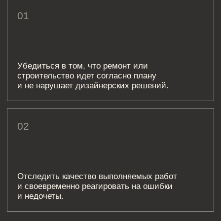
01
ВСТРЕЧА СО СТРОИТЕЛЬНОЙ
БРИГАДОЙ НА ОБЪЕКТЕ
(ПОГРУЖЕНИЕ В ПРОЕКТ)
Знакомство строителей с проектом:
обсуждение плана работ, сложных
элементов и инженерных
02
КОНТРОЛЬ ЗА ТОЧНОЙ
РЕАЛИЗАЦИЕЙ ДИЗАЙН-
ПРОЕКТА
Выезд на объект 4 раза в месяц для
проверки соответствия выполненных
ремонтных работ дизайн-проекту.
03
ВНЕСЕНИЕ ИЗМЕНЕНИЙ В ПРОЕКТ,