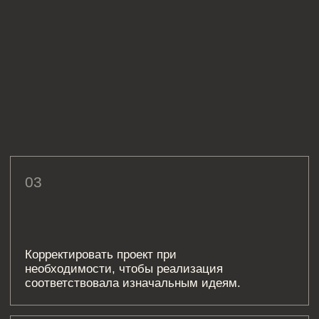
НАПРИМЕР, ПОСЛЕ ДЕМОНТАЖА
Ремонт - это живой процесс и в ходе работ
возможны ситуации, когда воплощение
отдельного дизайнерского решения
невозможно или требует доработки.
04
СОСТАВЛЕНИЕ КОЛЛАЖЕЙ
МАТЕРИАЛОВ
Подбор образцов и составление коллажей
для максимально близкого соответствия
материалов по цвету, фактуре и другим
характеристикам используемых в дизайн
проекте (колеры для краски, обои, плитка,
паркет и др.).
05
СОПРОВОЖДЕНИЕ ПРОЕКТА
Консультации по вопросам реализации