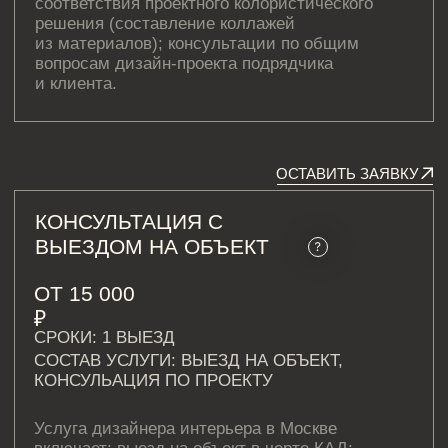
составление отчета о выезде на объект
c рекомендациями от дизайнера;
ОСТАВИТЬ ЗАЯВКУ
ОБ УСЛУГЕ
Услуги дизайнера интерьера Москва могут включать
авторский надзор, который является неотъемлемой
частью процесса реализации дизайн-проекта.
Он нужен для того, чтобы дизайнер мог
контролировать соответствие реализации проекта
его задумке.
Авторский надзор дизайн проекта также позволяет
клиенту быть уверенным в том, что дизайнер
следит за процессом реализации проекта
и гарантирует, что ремонт или строительство будет
выполнено в соответствии с изначальными планами
и идеями. Это важно для тех, кто хочет получить
идеальный интерьер без лишних затрат
и неприятных сюрпризов.