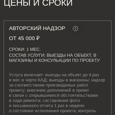
в связи с открывшимися обстоятельствами
в ходе ремонта; составление фото
и письменного отчета 1 раз в неделю
о состоянии исполнения проекта; контроль
соответствия проектного колористического
решения (составление коллажей
из материалов); консультации по общим
вопросам дизайн-проекта подрядчика
и клиента.
ОСТАВИТЬ ЗАЯВКУ
КОНСУЛЬТАЦИЯ С
ВЫЕЗДОМ НА ОБЪЕКТ
ОТ 15 000
₽
СРОКИ: 1 ВЫЕЗД
СОСТАВ УСЛУГИ: ВЫЕЗД НА ОБЪЕКТ,
КОНСУЛЬАЦИЯ ПО ПРОЕКТУ
Услуга дизайнера интерьера в Москве
включает: выезд на объект в черте КАД;
консультация на объекте до 2 часов
подрядчика или клиента по выполненным
или планируемым работам; проверка
выполненных работ на соответствие проекту;