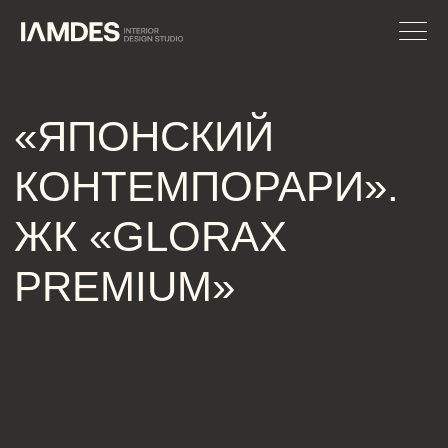
«ЯПОНСКИЙ
КОНТЕМПОРАРИ».
ЖК «GLORAX
PREMIUM»