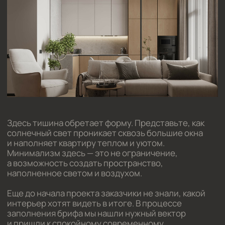
Здесь тишина обретает форму. Представьте, как
солнечный свет проникает сквозь большие окна
и наполняет квартиру теплом и уютом.
Минимализм здесь — это не ограничение,
а возможность создать пространство,
наполненное светом и воздухом.
Еще до начала проекта заказчики не знали, какой
интерьер хотят видеть в итоге. В процессе
заполнения брифа мы нашли нужный вектор
и пришли к спокойному современному
минимализму в песочных оттенках с черными
элементами.
Площадь проекта:
87 м²
Реализация проекта:
21 млн. руб.
Стоимость проекта:
440 тыс. руб.
Срок разработки:
60 дней
Статус:
На реализации
Год разработки:
2023