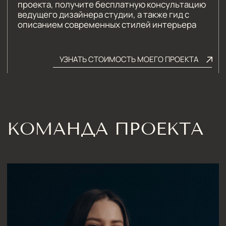
ПИШИТЕ НА ПОЧТУ:
hello@iamdes.ru
В СОЦИАЛЬНЫХ СЕТЯХ:
ИНФОРМАЦИЯ ДЛЯ ПАРТНЕРОВ
Дизайн интерьера квартир
Дизайн трехкомнатной квартиры
Дизайн четырехкомнатной квартиры
Дизайн пятикомнатной квартиры
Дизайн шестикомнатной квартиры
Дизайн двухуровневой квартиры
Дизайн квартиры 100 м2
Дизайн квартиры 120 м2
Дизайн квартиры 90 м2