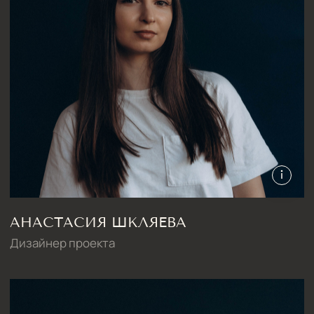
Дизайн квартиры 80 м2
Дизайн квартиры 60 м2
Дизайн-студия IAMDES © 2016-2025
ИП Копчак В.А. ОГРН 317784700276041
Согласие на обработку персональных данных
Политика конфиденциальности
Условия оказания услуг
*Компания Meta Platforms Inc., владеющая социальными сетями
Facebook и Instagram, по решению суда от 21.03.2022 признана
экстремистской организацией, её деятельность на территории
России запрещена
Разработка сайта