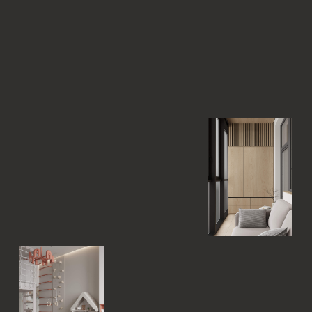
ДАВАЙТЕ ОБСУДИМ
ВАШ ПРОЕКТ!
При выборе студии очень важно изучить
подход к работе, поэтому мы готовы провести
с вами бесплатную консультацию
от ведущего дизайнера студии
НАЧАТЬ ДИАЛОГ
ПОНРАВИЛСЯ ПРОЕКТ?