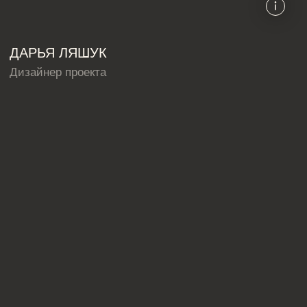
Дизайн интерьера квартир
Дизайн трехкомнатной квартиры
Дизайн четырехкомнатной квартиры
Дизайн пятикомнатной квартиры
Дизайн шестикомнатной квартиры
Дизайн двухуровневой квартиры
Дизайн квартиры 100 м2
Дизайн квартиры 120 м2
Дизайн квартиры 90 м2
Дизайн квартиры 80 м2
Дизайн квартиры 60 м2
Дизайн-студия IAMDES © 2016-2025
ИП Копчак В.А. ОГРН 317784700276041
Согласие на обработку персональных данных
Политика конфиденциальности
Условия оказания услуг