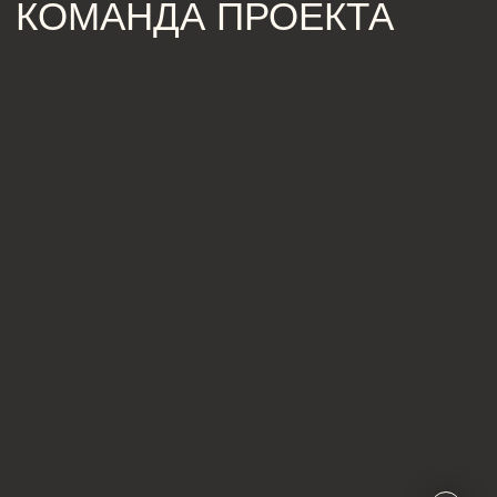
ЗВОНИТЕ ПО ТЕЛЕФОНУ:
8 812 507 61 62
ПИШИТЕ НА ПОЧТУ:
hello@iamdes.ru
В СОЦИАЛЬНЫХ СЕТЯХ:
ИНФОРМАЦИЯ ДЛЯ ПАРТНЕРОВ