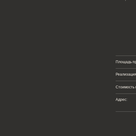
Площадь проекта:
Реализация проекта:
28 млн
Стоимость проекта:
670 тыс
Адрес:
Санкт-Петербу
А
концепцию для всего интерьера. Хотелось создать теплый домашний интерьер с 