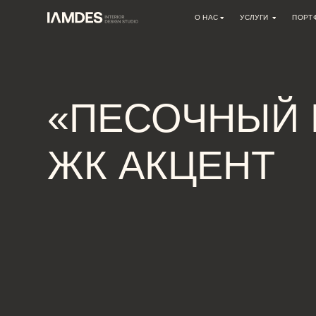
О НАС
УСЛУГИ
ПОРТФОЛИО
О СТУДИИ
ДИЗАЙН ИНТЕРЬЕРА
ВАКАНСИИ
АВТОРСКИЙ НАДЗОР
АРХИТЕКТУРНОЕ ПРОЕКТИРО
«ПЕСОЧНЫЙ М
РЕМОНТНЫЕ РАБОТЫ
ИНЖЕНЕРНЫЕ ПРОЕКТЫ
КОНСУЛЬТАЦИИ
ЖК АКЦЕНТ
ДРУГОЕ