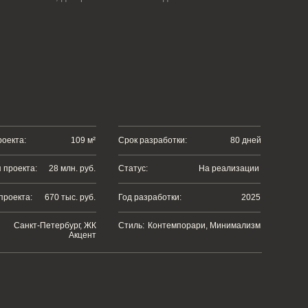
109 м²
Срок разработки:
80 дней
. руб.
Статус:
На реализации
. руб.
Год разработки:
2025
рг, ЖК
Стиль:
Контемпорари, Минимализм
кцент
нужной степенью строгости и лаконичности.