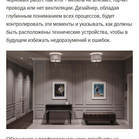
провода или нет вентиляции. Дизайнер, обладая
глубинным пониманием всех процессов, будет
контролировать эти моменты и указывать, как должны
быть расположены технические устройства, чтобы в
[ КОНТАКТЫ ]
будущем избежать недоразумений и ошибок.
ЖДЕМ ВАС В СТУДИИ ДЛЯ
ОБСУЖДЕНИЯ ПРОЕКТА
Санкт-Петербург,
Большая Конюшенная, 19/8, 5 этаж, офис 2
ПОСТРОИТЬ МАРШРУТ
Сочи,
Микрорайон центральный, улица Роз, 41
Москва,
Нижняя Сыромятническая улица, 10, стр.12