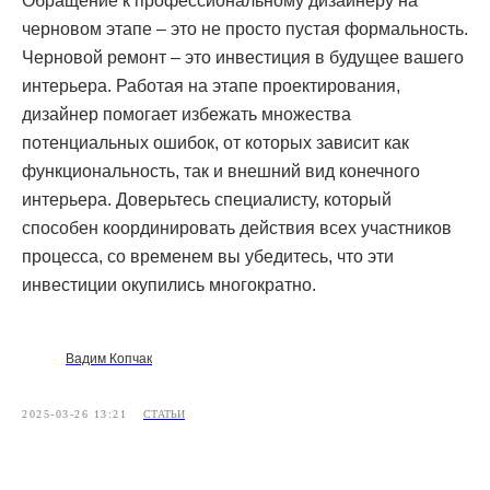
Обращение к профессиональному дизайнеру на
черновом этапе – это не просто пустая формальность.
Черновой ремонт – это инвестиция в будущее вашего
интерьера. Работая на этапе проектирования,
дизайнер помогает избежать множества
потенциальных ошибок, от которых зависит как
ЗВОНИТЕ ПО ТЕЛЕФОНУ:
функциональность, так и внешний вид конечного
8 812 507 61 62
интерьера. Доверьтесь специалисту, который
способен координировать действия всех участников
ПИШИТЕ НА ПОЧТУ:
процесса, со временем вы убедитесь, что эти
hello@iamdes.ru
инвестиции окупились многократно.
В СОЦИАЛЬНЫХ СЕТЯХ:
Вадим Копчак
2025-03-26 13:21
СТАТЬИ
ИНФОРМАЦИЯ ДЛЯ ПАРТНЕРОВ